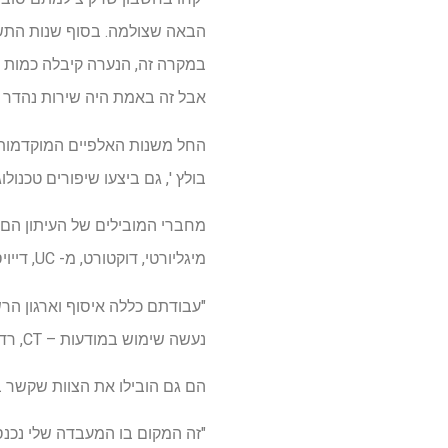
הבאה שצולמה. בסוף שנות התשע
במקרה זה, הנערה קיבלה כמות ג
אבל זה באמת היה שירות נהדר כי 
בולץ ', גם ביצעו שיפורים טכנולוגיים להורי
מחברי המובילים של העיתון הם ר
מיגליורטי, דוקטורט, מ- UC, דייויס.
"עבודתם כללה איסוף וארגון הר
נעשה שימוש במודעות – CT, רדיוגרפיה, רפואה גרעינית או פלואורוסקופיה," אמר בולץ '.
הם גם הובילו את הצוות שקשר ב
"זה המקום בו המעבדה שלי נכנסה