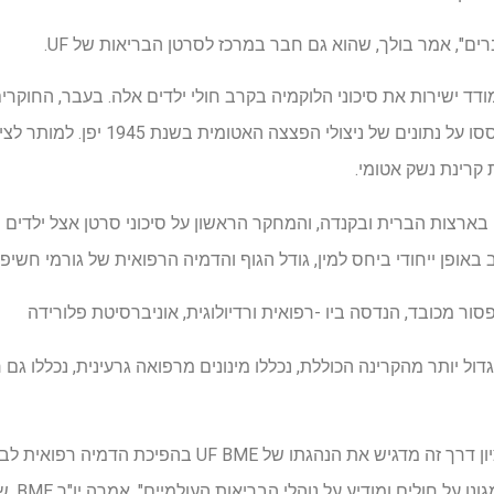
ברים", אמר בולך, שהוא גם חבר במרכז לסרטן הבריאות של UF.
מודד ישירות את סיכוני הלוקמיה בקרב חולי ילדים אלה. בעבר, החוק
בסיכון סרטן, שרבים מהם התבססו על נתונים ש
קרינת נשק אטומי.
בארצות הברית ובקנדה, והמחקר הראשון על סיכוני סרטן אצל ילדים 
באופן ייחודי ביחס למין, גודל הגוף והדמיה הרפואית של גורמי חשיפ
ופסור מכובד, הנדסה ביו -רפואית ורדיולוגית, אוניברסיטת פלורידה
 תורמת חלק גדול יותר מהקרינה הכוללת, נכללו מינונים מרפואה גרעינית, נכללו 
"תפקידו של ד"ר בולץ 'במחקר ציון דרך זה מדגיש את הנהגתו ש