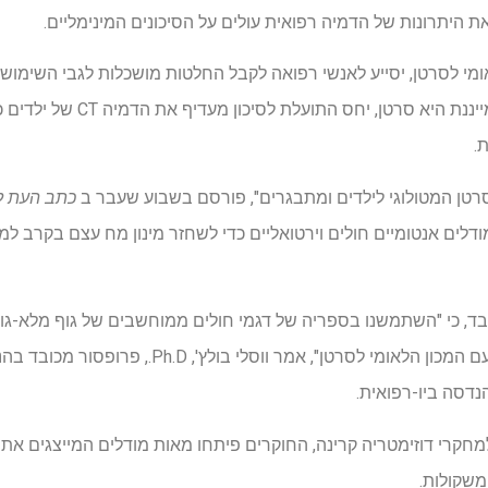
היתרונות של הדמיה רפואית עולים על הסיכונים המינימליים.
ומי לסרטן, יסייע לאנשי רפואה לקבל החלטות מושכלות לגבי השימוש
הגיע למסקנה כי בעוד שקרינה מיי
.
לסרטן המטולוגי לילדים ומתבגרים", פורסם בשבוע שעבר ב
כתב העת לר
Ph.., פרופסור מכובד, כי "השתמשנו בספריה של דגמי חולים ממוחשבים של גוף מ
בתחילת שנות ה -2010, בחוזה עם המכון הלאומי לסרטן"
הנדסה ביו-רפואית.
קרי דוזימטריה קרינה, החוקרים פיתחו מאות מודלים המייצגים את 
משקולות.