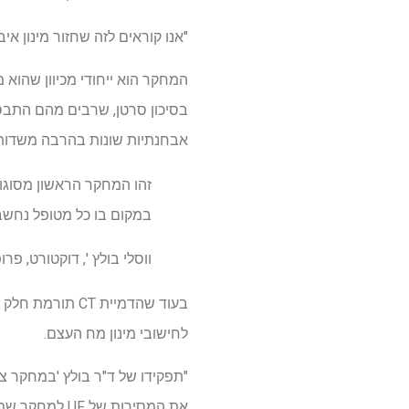
"אנו קוראים לזה שחזור מינון אי
המחקר הוא ייחודי מכיוון שהוא 
אבחנתיות שונות בהרבה משדות 
זהו המחקר הראשון מסוגו 
במקום בו כל מטופל נחשב 
ווסלי בולץ ', דוקטורט, פר
בעוד שהדמיית CT
לחישובי מינון מח העצם.
את המסירות של UF למחקר שמגונן על חולים ומודיע על נוהלי הבריאות העולמיים", אמרה יו"ר BME, שרי סטבלר, Ph.D.