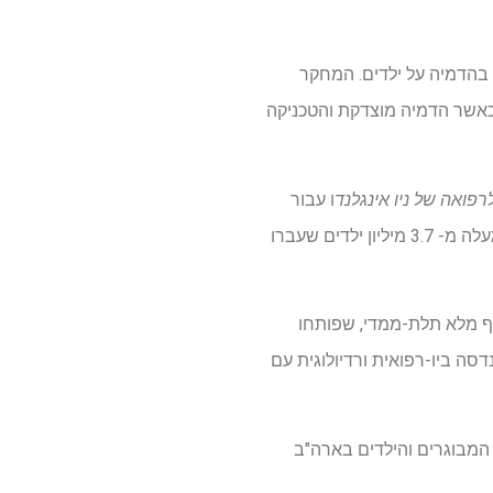
 בהדמיה על ילדים. המחקר
ננת היא סרטן, יחס התועלת לסיכון מעדיף את הדמיה CT של ילדים כאשר הדמיה מוצדקת והטכניקה
פואה של ניו אינגלנד
ו עבור
חלקו במחקר, בולץ 'השתמש במודלים אנטומיים חולים וירטואליים כדי לשחזר מינון מח עצם בקרב למעלה מ- 3.7 מיליון ילדים שעברו
לא-גוף מלא תלת-ממדי, שפותחו
, אמר ווסלי בולץ', Ph.D., פרופסור מכובד בהנדסה ביו-רפואית ורדיולוגית עם
המבוגרים והילדים בארה"ב