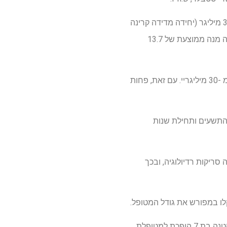
במחקר נצפו מינון ה- CT הגבוה ביותר למוח העצם בהדמיית ראש וצוואר, שם המינון הממוצע היה 30.8 מיליגר (יחידה מדידה קרינה
מייננת שהופקדה ברקמות). דימות CT של הראש – אחת מסריקות ה- CT לילדים נפוצות יותר – הראתה מנה ממוצעת של 13.7
שכיחות סרטן המטולוגי עד גיל 21 שנים הייתה 0.3% בקרב אותם ילדים שנחשפו למינון מח עצם יותר מ -30 מיליגריי. עם זאת, פחות
 שנות התשעים ותחילת שנות
ה סריקות רדיולוגיה, ובכך
לו במפורש את גודל המטופל.
"קחו בחשבון שרק צילמתם סובלים מהגבר עם קרן רנטגן בעוצמה גבוהה ואנרגיה גבוהה, וכעת ילדה קטנה בת 7 הופכת למטופלת