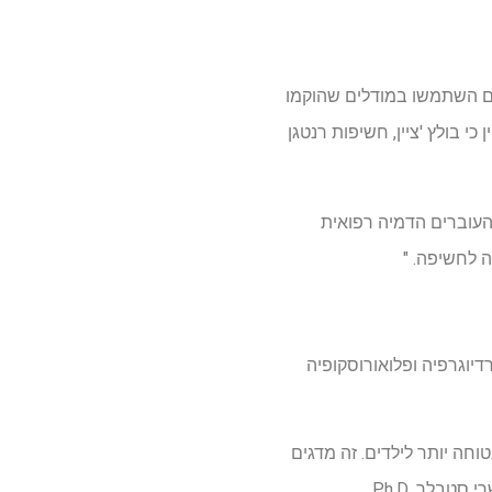
רים השתמשו במודלים שהוקמו
ל ניצולי הפצצה האטומית בשנת 1945 יפן. למותר לציין כי בולץ 'ציין, חשיפות רנטגן
העוברים הדמיה רפואית
ה לחשיפה. "
גם רדיוגרפיה ופלואורוסקופיה
ל UF BME בהפיכת הדמיה רפואית לבטוחה יותר לילדים. זה מדגים