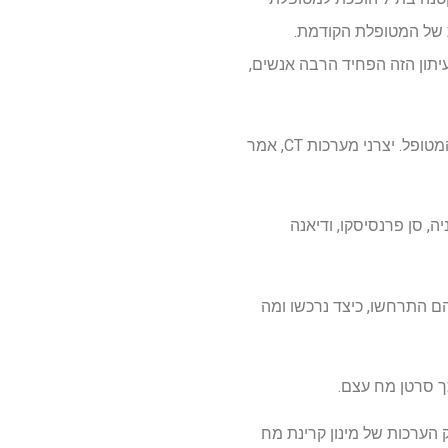
 של המטופלת הקודמת.
יתון הזה הפחיד הרבה אנשים,
החל משנות האלפיים המוקדמות, רופאים כיוונו את האנרגיה והעוצמות של קרן הרנטגן על בסיס גודל המטופל. יצרני מערכות CT, אמר
ה, סן פרנסיסקו, ודיאנה
הם התרחשו, כיצד נרכשו ומה
ך סרטן מח עצם.
 הערכות של מינון קרינת מח