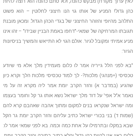
לאין ערוך מקורח) מבקש כהונה, ולא סתם כהונה הוא רוצה להיות
כהן גדול! המניע של אותו גוי הנו חיצוני לחלוטין – הוא פשוט
התלהב מהיופי והזוהר החיצוני של בגדי הכהן הגדול. ומכאן מובנת
תגובתו המרחיקה של שמאי-"דחפו באמת הבניין שבידו" – זהו אינו
מניע אמיתי ומקובל לגיור. אולם הגוי לא התייאש והמשיך בניסיונות
הגיור:
"בא לפני הלל גייריה אמר לו כלום מעמידין מלך אלא מי שיודע
טכסיסי (=מנהגי) מלכות?- לך למוד טכסיסי מלכות הלך וקרא כיון
שהגיע (במדבר א) והזר הקרב יומת אמר ליה מקרא זה על מי
נאמר א"ל אפי' על דוד מלך ישראל נשא אותו גר קל וחומר בעצמו
ומה ישראל שנקראו בנים למקום ומתוך אהבה שאהבם קרא להם
(שמות ד) בני בכורי ישראל כתיב עליהם והזר הקרב יומת גר הקל
שבא במקלו ובתרמילו על אחת כמה וכמה. בא לפני שמאי אמר לו:
כלום ראוי אני להיות כהן גדול והלא כתיב בתורה והזר הקרב יומת.