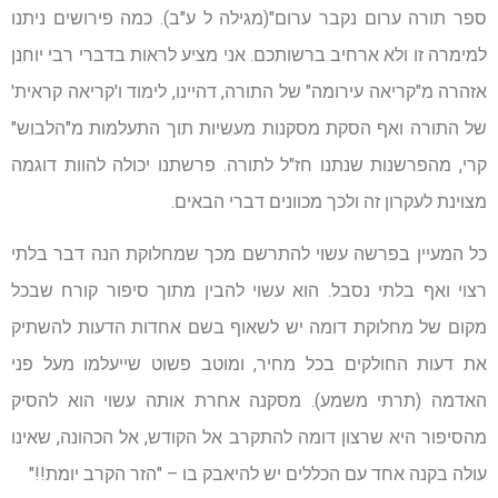
ספר תורה ערום נקבר ערום"(מגילה ל ע"ב). כמה פירושים ניתנו
למימרה זו ולא ארחיב ברשותכם. אני מציע לראות בדברי רבי יוחנן
אזהרה מ"קריאה עירומה" של התורה, דהיינו, לימוד ו'קריאה קראית'
של התורה ואף הסקת מסקנות מעשיות תוך התעלמות מ"הלבוש"
קרי, מהפרשנות שנתנו חז"ל לתורה. פרשתנו יכולה להוות דוגמה
מצוינת לעקרון זה ולכך מכוונים דברי הבאים.
כל המעיין בפרשה עשוי להתרשם מכך שמחלוקת הנה דבר בלתי
רצוי ואף בלתי נסבל. הוא עשוי להבין מתוך סיפור קורח שבכל
מקום של מחלוקת דומה יש לשאוף בשם אחדות הדעות להשתיק
את דעות החולקים בכל מחיר, ומוטב פשוט שייעלמו מעל פני
האדמה (תרתי משמע). מסקנה אחרת אותה עשוי הוא להסיק
מהסיפור היא שרצון דומה להתקרב אל הקודש, אל הכהונה, שאינו
עולה בקנה אחד עם הכללים יש להיאבק בו – "הזר הקרב יומת!!"