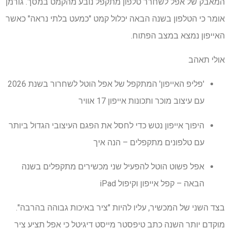
המאבק של אפל לשחרר טלפון מתקפל נובע מהקמט במסך. גורמן
אומר כי הטלפון בשנה הבאה יכלול קמט "כמעט בלתי נראה" כאשר
האייפון נמצא במצב הפתוח.
אולי תאהב
'פליפ האייפון' המתקפל של אפל הוטל לשחרור בשנת 2026
עם עיצוב מוכר ותכונות אייפון 17 אוויר
היפוך אייפון נטש כדי לחסל את הפגם העיצובי הגדול ביותר
עם טלפונים מתקפלים – הנה איך
אפל פשוט הוטל להפעיל שני מכשירים מתקפלים בשנה
הבאה – קפל אייפון וקיפול iPad
בצד השני של המכשיר, עליו להיות "ציר באיכות גבוהה בהרבה".
מוקדם יותר השנה כתב טיפסטר מייסט דיגיטל כי אפל תציע ציר