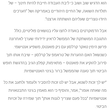
הוא הדגיש שוב ושוב כי ליבת העבודה חייבת להיות חינוך – של
תולדות השואה, של החיים היהודיים באמריקה ושל "הערכים
היודו-נוצריים שעליהם הושתתה ארצנו".
אבל הדמוקרטים בוועדה לחצו עליו בנושאים פוליטיים, כולל
התגובה המושתקת של הממשל לראיון ידידותי שערך לאחרונה
פרשן הימין טאקר קרלסון עם ניק פואנטס, משפיע אנטישמי.
כשנשאל האם ההערות של טראמפ על קרלסון – שיבח אותו תוך
סירוב להוקיע את פואנטס – מתאימות, קפלון הגיב בהדגשת חופש
הביטוי תוך טענה שהממשל ברור בגינוי האנטישמיות.
"יש לך זכות לשנוא, אבל יש לנו זכות להסביר ולעמוד ולתעב את כל
מה שאתה אומר", אמר, והוסיף כי הוא מאמין בגינוי התבטאויות
אנטישמיות "בכל פעם שצריך לגנות אותן" תוך שמירה על זכויות
הביטוי.