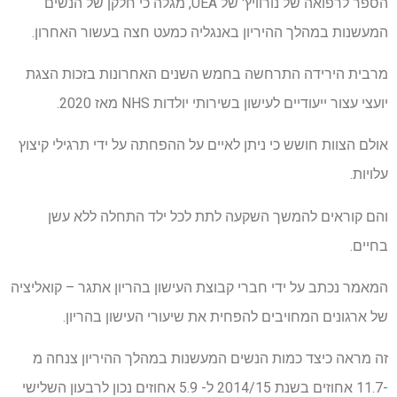
הספר לרפואה של נורוויץ' של UEA, מגלה כי חלקן של הנשים
המעשנות במהלך ההיריון באנגליה כמעט חצה בעשור האחרון.
מרבית הירידה התרחשה בחמש השנים האחרונות בזכות הצגת
יועצי עצור ייעודיים לעישון בשירותי יולדות NHS מאז 2020.
אולם הצוות חושש כי ניתן לאיים על ההפחתה על ידי תרגילי קיצוץ
עלויות.
והם קוראים להמשך השקעה לתת לכל ילד התחלה ללא עשן
בחיים.
המאמר נכתב על ידי חברי קבוצת העישון בהריון אתגר – קואליציה
של ארגונים המחויבים להפחית את שיעורי העישון בהריון.
זה מראה כיצד כמות הנשים המעשנות במהלך ההיריון צנחה מ
-11.7 אחוזים בשנת 2014/15 ל- 5.9 אחוזים נכון לרבעון השלישי