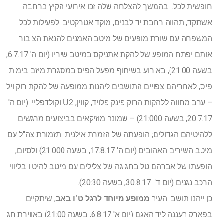
חופשית לכל. בהמשך להצלחה שלה זכו אירועי הקיץ ברחבה
אשתקד, תהווה רחבת יד לבנים, מוקד אטרקטיבי לפעילות לכל
המשפחה עם שורת מופעים של מיטב האמנים להנאת הציבור
אותם יפתח המופע של להקת אתניקס במיטב שיריו (יום ה' 6.7.17,
בשעה 21:00), באירוע בשיתוף מפעל הפיס במסגרת מיזם בימות
פיס, לאחריהם צפויים התושבים ליהנות ממופעה של להקת רוקוויל
– ערב מחווה ללהקות הרוק פינק פלויד, קווין,
וקולדפליי (יום ה'
U2
20.7.17, בשעה 21:000) – שמונה מוזיקאים בביצועים מרגשים
ללהיטיהם הגדולים; הופעתה של הזמרת אילנית ותזמורת צה"ל עם
מיטב השירים האהובים (יום ה' 17.8.17, בשעה 21:000) ולסיום,
הופעתו של אברהם טל בחגיגה של צלילים עם מיטב להיטיו בליווי
הרכב נגנים (יום ד' 30.8.17, בשעה 20:30).
כן ייהנו תושבי העיר
ממופע מיוחד לרגל ט"ו באב
, שיתקיים
בפארק רעננה ליד האגם (יום א' 6.8.17, בשעה 21:00) באווירת חג