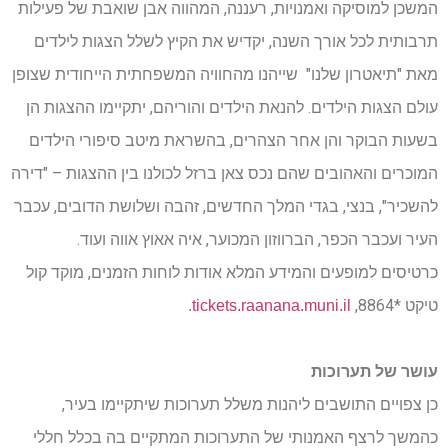
המשכן למוסיקה ואמנויות, רעננה, המהווה אבן שואבת של פעילות
תרבותית לכל אורך השנה, יקדיש את הקיץ לשלל הצגות לילדים
מאת "תיאטרון שלנו" שייהנו מהחוויה המשפחתית הייחודית שצופן
עולם הצגות הילדים. להנאת הילדים והוריהם, יתקיימו ההצגות הן
בשעות הבוקר והן אחר הצהרים, בהשראת מיטב סיפורי הילדים
המוכרים והאהובים שהם נכס צאן ברזל לכולנו בין ההצגות – "דירה
להשכיר", בנצי, בגדי המלך החדשים, זהבה ושלושת הדובים, עכבר
העיר ועכבר הכפר, הברווזון המכוער, איה אאוץ אווה ועוד.
כרטיסים למופעים והמידע המלא אודות לוחות הזמנים, מוקד קול
טיקט *8864,
.
tickets.raanana.muni.il
עושר של תערוכות
כן צפויים התושבים ליהנות משלל תערוכות שיתקיימו בעיר,
כהמשך לרצף האמנותי של התערוכות המתקיים בה בכלל חללי