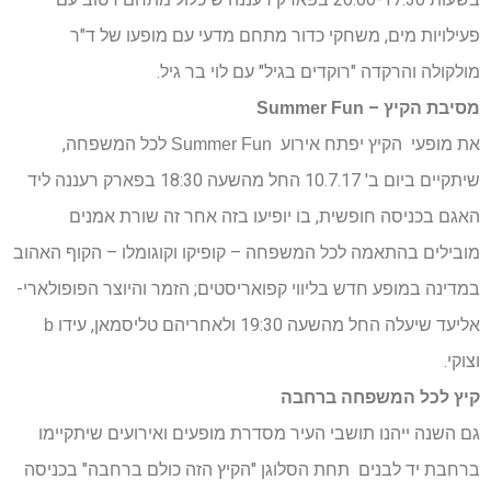
פעילויות מים, משחקי כדור מתחם מדעי עם מופעו של ד"ר
מולקולה והרקדה "רוקדים בגיל" עם לוי בר גיל.
מסיבת הקיץ –
Summer Fun
את מופעי הקיץ יפתח אירוע
לכל המשפחה,
Summer Fun
שיתקיים ביום ב' 10.7.17 החל מהשעה 18:30 בפארק רעננה ליד
האגם בכניסה חופשית, בו יופיעו בזה אחר זה שורת אמנים
מובילים בהתאמה לכל המשפחה – קופיקו וקוגומלו – הקוף האהוב
במדינה במופע חדש בליווי קפואריסטים; הזמר והיוצר הפופולארי-
אליעד שיעלה החל מהשעה 19:30 ולאחריהם טליסמאן, עידו
b
וצוקי.
קיץ לכל המשפחה ברחבה
גם השנה ייהנו תושבי העיר מסדרת מופעים ואירועים שיתקיימו
ברחבת יד לבנים תחת הסלוגן "הקיץ הזה כולם ברחבה" בכניסה