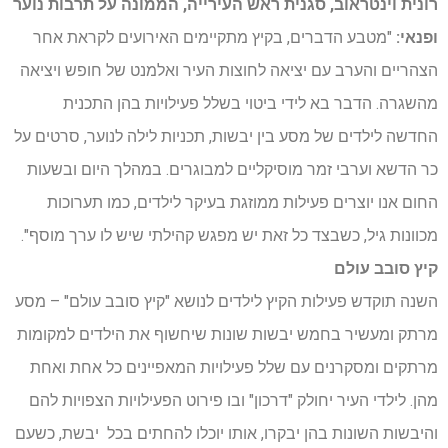
רונית וינטראוב, סגנית ראש העירייה, הממונה על תרבות נוער
ופנאי:
"מטבע הדברים, בקיץ מתקיימים האירועים לקראת אחר
הצהריים והערב עם יציאה לחוצות העיר ואלמנט של חופש ויציאה
מהשגרה. הדבר בא לידי ביטוי בשלל פעילויות בהן התכנית
החדשה לילדים של מסע בין יבשות, תכניות לילה לנוער, סרטים על
כר הדשא וערבי זמר מוסיקליים למבוגרים. במהלך היום ובשעות
החום אנו יוצרים פעילות ממוזגת בעיקר לילדים, כמו תערוכות
מכוונות גיל, כשבצד כל זאת יש מפגש קהילתי שיש לו ערך מוסף".
קיץ סובב עולם
השנה תוקדש פעילות הקיץ לילדים לנושא "קיץ סובב עולם" – מסע
מרתק ומעשיר בחמש יבשות שונות שיחשוף את הילדים למקומות
מרתקים ומסקרנים עם שלל פעילויות המאפיינים כל אחת ואחת
מהן. לילדי העיר יחולק "דרכון" ובו פירוט הפעילויות הצפויות להם
והיבשות השונות בהן יבקרו, אותו יוכלו להחתים בכל יבשת, כשעם