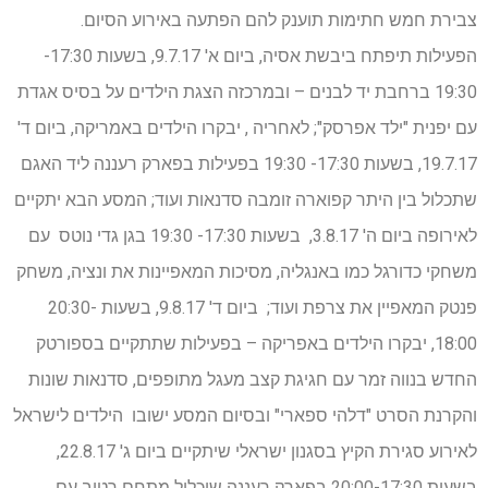
צבירת חמש חתימות תוענק להם הפתעה באירוע הסיום.
הפעילות תיפתח ביבשת אסיה, ביום א' 9.7.17, בשעות 17:30-
19:30 ברחבת יד לבנים – ובמרכזה הצגת הילדים על בסיס אגדת
עם יפנית "ילד אפרסק"; לאחריה , יבקרו הילדים באמריקה, ביום ד'
19.7.17, בשעות 17:30- 19:30 בפעילות בפארק רעננה ליד האגם
שתכלול בין היתר קפוארה זומבה סדנאות ועוד; המסע הבא יתקיים
לאירופה ביום ה' 3.8.17, בשעות 17:30- 19:30 בגן גדי נוטס עם
משחקי כדורגל כמו באנגליה, מסיכות המאפיינות את ונציה, משחק
פנטק המאפיין את צרפת ועוד; ביום ד' 9.8.17, בשעות 20:30-
18:00, יבקרו הילדים באפריקה – בפעילות שתתקיים בספורטק
החדש בנווה זמר עם חגיגת קצב מעגל מתופפים, סדנאות שונות
והקרנת הסרט "דלהי ספארי" ובסיום המסע ישובו הילדים לישראל
לאירוע סגירת הקיץ בסגנון ישראלי שיתקיים ביום ג' 22.8.17,
בשעות 20:00-17:30 בפארק רעננה שיכלול מתחם רטוב עם