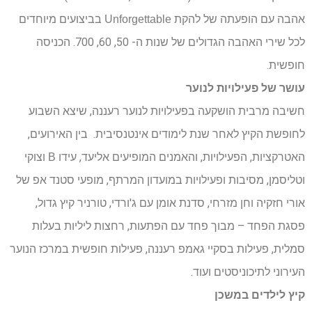
אהבה עם הופעתה של להקת
בביצועים מיוחדים
Unforgettable
לכל שירי האהבה הגדולים של שנות ה- 50, 60, 700. הכניסה
חופשית.
עושר של פעילויות לנוער
חשיבה מרבית הושקעה בפעילויות לנוער רעננה, שיצא השבוע
לחופשת הקיץ לאחר שנת לימודים אינטנסיבית. בין האירועים,
האטרקציות, הפעילויות, והאמנים המופיעים אליעד, עידו
וצוקי
B
וטליסמן, מסיבות ופעילויות במועדון המרתף, מופעי סטנד אפ של
אורי חזקיה וחן מזרחי, סדנת אומן עם ג'ורדי, טורניר קיץ גדול,
פסגת הפחד – מבוך פחד עם הפתעות, רחצות ליליות בעלות
סמלית, פעילות בסקיי גאמפ רעננה, פעילות חופשית במרכז הנוער
העירוני לתיכוניסטים ועוד.
קיץ לילדים במשכן