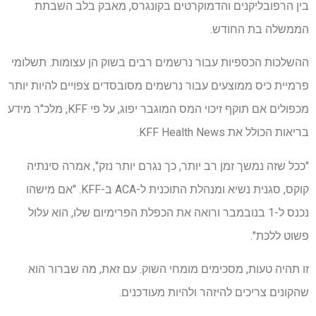
בין הרפובליקנים והדמוקרטים בקונגרס, מאבק בלב השבתת
הממשלה בת החודש.
ההשלכות הכספיות עבור נרשמים רבים בשוק הן עצומות. תשלומי
פרמיית כיס ממוצעים עבור נרשמים מסובסדים צפויים להיות יותר
מכפולים אם תוקף זיכוי המס המוגבר יפוג, על פי KFF, מלכ"ר מידע
בריאות הכולל את KFF Health News.
"ככל שזה נמשך זמן רב יותר, כך נגרם יותר נזק", אמרה סינתיה
קוקס, סגנית נשיא ומנהלת התוכנית ל-ACA ב-KFF. "אם מישהו
נכנס ל-1 בנובמבר ורואה את הכפלת הפרימיום שלו, הוא עלול
פשוט ללכת".
זו תהיה טעות, מסכימים מומחי השוק. עם זאת, מה שברור הוא
שהקונים צריכים להיזהר ולהיות מעודכנים.