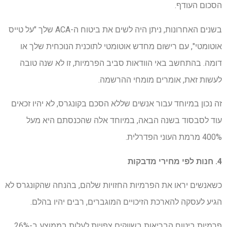
הסכום העודף.
בשנים האחרונות, ניתן היה לשים את ביטוח ה-ACA שלך "על טייס
אוטומטי", עם רישום מחדש אוטומטי לתוכנית הנוכחית שלך או
דומה. בהתחשב באי הוודאות סביב הפרמיות, זו לא שנה טובה
לעשות זאת, אומרים מומחי ההרשמה.
זה נכון במיוחד עבור אנשים שללא הסכם בקונגרס, לא יהיו זכאים
עוד לסבסוד בשנה הבאה, במיוחד אלה שהכנסתם היא מעל
400% מרמת העוני הפדרלית.
4. חנות לפי מחירי מדבקות
כשאנשים יראו את הפרמיות החזויות שלהם, בהנחה שהקונגרס לא
הגיע לעסקה להארכת הזיכויים המוגברים, רבים יהיו בהלם.
פרמיות ביטוח הבריאות בשווקים צפויות לעלות בממוצע ב-26%