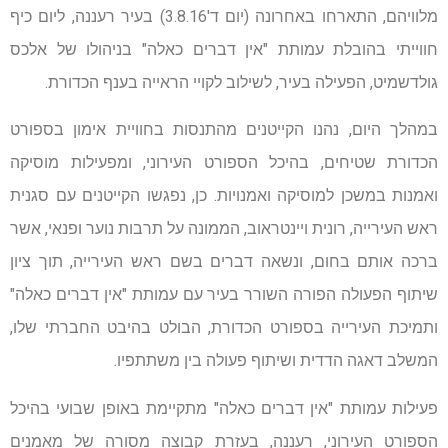
מלוויהם, התארחו באחרונה (יום ד'3.8.16) בעיר רעננה, ליום כיף
חווייתי בהובלת עמותת "אין דברים כאלה" בניהולו של אלכס
גולדשמיט, הפעילה בעיר, לשילוב לקויי הראייה בענף הכדורת.
במהלך היום, נהנו הקייטנים מהתנסות בחוויית אימון בספורט
הכדורת שטיחים, בהיכל הספורט העירוני, ומפעילות מוסיקה
ואמנות במשכן למוסיקה ואמנויות. כן, נפגשו הקייטנים עם סגנית
ראש העירייה, רונית ויינטראוב, הממונה על תרבות נוער ופנאי, אשר
ברכה אותם בחום, ונשאה דברים בשם ראש העירייה, תוך ציון
שיתוף הפעולה הפורה השורר בעיר עם עמותת "אין דברים כאלה"
ותמיכת העירייה בספורט הכדורת, הבולט בהיבט החברתי שלו,
המשלב דאגה הדדית ושיתוף פעולה בין משתתפיו.
פעילות עמותת "אין דברים כאלה" מתקיימת באופן שבועי בהיכל
הספורט העירוני, רעננה, בעזרת קבוצה מסורה של מאמנים