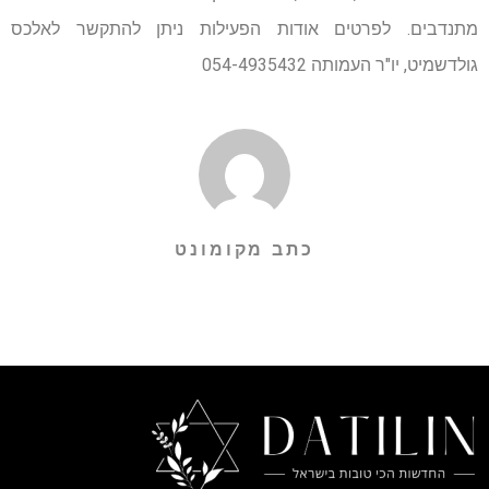
מתנדבים. לפרטים אודות הפעילות ניתן להתקשר לאלכס
גולדשמיט, יו"ר העמותה 054-4935432
כתב מקומונט