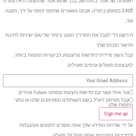
האוזניות של אפל. בהתחשב בכך שהוא אמר שההצעה היא תמורת
249$ במזומן בחזרה, אנחנו משערים שהמס יכוסה על ידך, הקונה.
עוֹד,
הירשם כדי לקבל את המדריך הטוב ביותר של טום ישירות לתיבת
הדואר הנכנס שלך.
קבל גישה מיידית לחדשות מרעננות, לביקורות החמות ביותר,
למבצעים מעולים וטיפים מועילים.
צור איתי קשר עם חדשות והצעות ממותגי Future אחרים
קבל מאיתנו דוא"ל בשם השותפים המהימנים שלנו או נותני
החסות שלנו
על ידי שליחת המידע שלך אתה מסכים לתנאים וההגבלות
ולמדיניות הפרטיות ואתה מגיל 16 ומעלה.