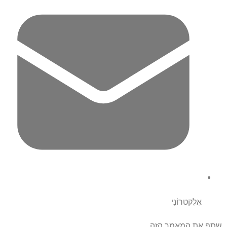
אֶלֶקטרוֹנִי
שתף את המאמר הזה