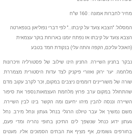
מחיר לחברות אמונה : 160 ש"ח
המסלול: "הצבא צועד על קיבתו…" לפי דברי נפוליאון בונפארטה
הצבא צועד על קיבתו אז נפתח יומנו בארוחת בוקר עצמאית
(האוכל עליכם, הקפה והתה עלי) בנקודת חמד בטבע
נבקר בחניון השיירה. החניון הינו שילוב של פסטורליה וזיכרונות
מלחמה. יער ירוק ואזורי פיקניק לצד עדות היסטורית מצמררת.
שורה של משוריינים דוממים ניצבים במקום, זכר לקרב עקוב מדם
שהתחולל במקום ערב פרוץ מלחמת העצמאות.נספר את סיפור
השיירה וננסה להבין מיהו יחיעם ומה הקשר בינו לבין השיירה.
משם נמשיך אל עבר טיולנו הרגלי בנחל געתון ונחל מירב. נחל
געתון ידוע כנחל שנשפך לים התיכון בחופי נהריה ומדי פעם,
בחורפים גשומים, אף מציף את הבתים הסמוכים אליו. מעטים