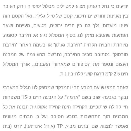
יודעים כי נחל הגעתון מציע למטיילים מסלול יפיפייה וירוק העובר
בין מעיינות וחורש ים-תיכוני. קסם של טיול גלילי… ואל הקסם הזה
פנינו מועדות. נלך לנו בין הרים ירוקים, מטעים, מעיינות ושאר
הפתעות שהטבע מזמן לנו. בסוף המסלול נגיע אל חירבה קסומה,
מיוחדת וחבויה הקרויה "חירבת געתון" או בשמה האחר "חירבת
סורסוק". נסתובב סביב החירבה, נתרשם מהעוצמה של המבנה
העצום ונספר את הסיפורים שמאחורי האבנים… אורך המסלול
הינו 2.5 ק"מ דרגת קושי קלה-בינונית.
לאחר המפגש עם הטבע החי והמרקד שמספק לנו הגליל המערבי
נבקר בגבעה-ישוב בשם "אדמה". על הגבעה חיים כ-15 משפחות
חיי קהילה שיתופיים. הקהילה הינה קהילה אקולוגית הבונה את כל
המבנים תוך התחשבות בטבע הסובב ועל כן הבתים מגוונים
ואפשר למצוא שם: בתים מבוץ, TP (אוהל אינדיאני), יורט (בית