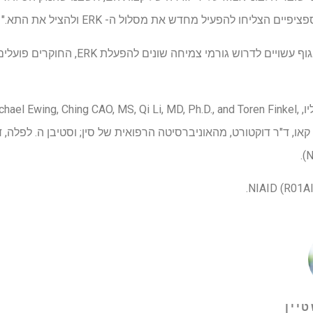
 הצליחו להפעיל מחדש את מסלול ה- ERK ולהציל את התא."
וף עשויים לדרוש גורמי צמיחה שונים להפעלת ERK,
החוקרים פועלים
מחברים אחרים במחקר היו ג'י ליו, ing, Ching CAO, MS, Qi Li, MD, Ph.D., and Toren Finkel
MD, Ph.D., All ו- UPMC; ליו קאו, ד"ר דוקטורט, מהאוניברסיטה הרפואית של סין; וסטיבן ה.
טיין