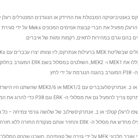
 באנטיביוטיקה המבטלת את החיידק או הנוגדנים המנטרלים רעלן קט
אולם ברגע שתאים בתוך תאים, הרעלן מפעיל 
 בהם וגרם במהירות לתאים, רקמות ומוות של איברים.
או
ב. אנתרקיס
לעכברים עם MEK1/2 או MEK3/6
גם את מסלולי ה- ERK וגם P38 כדי להרוג את המארח שלה.
ו לרעלן קטלני או
ב. אנתרקיס
שילוב של שלושה גורמי צמיחה – כל או
ER והחזיר אותם מנקודת החזרה ללא חזרה.
ליו אמר כי "מכיוון שהרעל הקטלני שובר חלבוני MEK על ידי גזירה של קצותיהם, ח