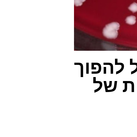
 להפוך
ת של