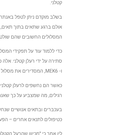
קטלני.
בשלב מוקדם ניתן לטפל באנתרקס
המסלולים החשובים שהם שולטים
ו- MEK6, המסדירים את מסלול ה- P38 המעורב בהגנה הנגרמת על ידי לחץ.
כאשר הם נחשפים לרעלן קטלני 
רגילים, מה שמצביע על כך שאנתרקס צריך להפעיל 
בעכברים ובתאים אנושיים שנחשפ
כטיפולים לתנאים אחרים – הפעילו מחדש את מסלול ה- K