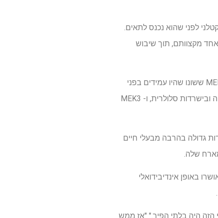
לני לפני שהוא נכנס לתאים.
את חברי קבוצת אנזימים המכונים Meks על ידי סגירת אחד מקצוותם, תוך שיבוש
כדי ללמוד עוד על תפקידי המסלולים שבשליטת MEK ברעילות אנתרקס, ליו וצוותו יצרו עכברים עם MEKs ששונו שהיו עמידים בפני
סתירה על ידי רעלן קטלני. אלה כללו את MEK1 ו- MEK2, השולטים במסלול בשם ERK המעורב בחלוקה ובישרדות סלולרית, ו- MEK3
 שהשתנו היו הישרדות גדולה בהרבה מבעלי חיים
שרו באופן אינדיבידואלי
שבנו שהנזק הסלולרי הזה היה בלתי הפיך." "אז ממש