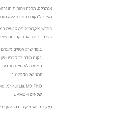
אנתרקס, מחלה זיהומית הנגרמת 
מעבר ל"נקודת החזרה ללא חזרה 
בחדש
מיקרוביולוגיה טבעית
המח
בעכברים עם אנתרקס, מה שמרמז
בעוד שרק אנשים מעטים 
בקנה מידה גדול כביו -פו
המחלה לא מאובחנת עד שיה
יותר של המחלה. "
 Ph.D
של פיט ו- UPMC
כַּאֲשֵׁר
ב. אנתרקיס
נכנס לגוף בא