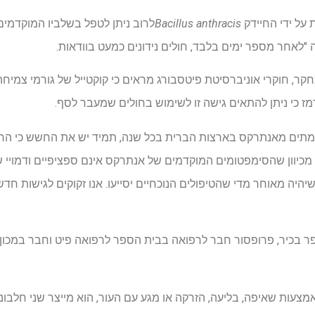
על ידי החיידק
Bacillus anthracis
לרוב ניתן לטפל בשלביו המוקדמ
"לאחר מספר ימים בלבד, חולים נידונים כמעט בוודאות.
קר, חוקרי אוניברסיטת פיטסבורג מראים כי קוקטייל של גורמי צמיחה
 כי ניתן להתאים גישה זו לשימוש בחולים שמעבר לסף.
מתים מאנתרקס בארצות הברית בכל שנה, תמיד יש את החשש כי החי
ן. מכיוון שהסימפטומים המוקדמים של אנתרקס אינם ספציפיים ודמויי
יה מאוחר מדי שהטיפולים הנוכחיים יסייעו. אנו זקוקים לגישות חד
Shihui Liu, MD,., סופר בכיר, פרופסור חבר לרפואה בבית הספר לרפואה פיט וחבר 
מצעות שאיפה, בליעה, הזרקה או מגע עם העור, הוא מייצר שני חלבו