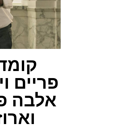
קומדי
פריים וי
אלבה פ
וארוז