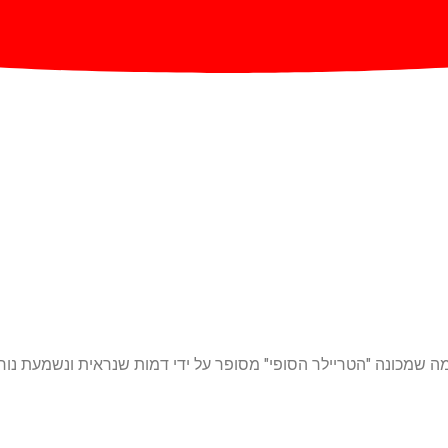
ונה "הטריילר הסופי" מסופר על ידי דמות שנראית ונשמעת נורא כמו "מחוז 9"