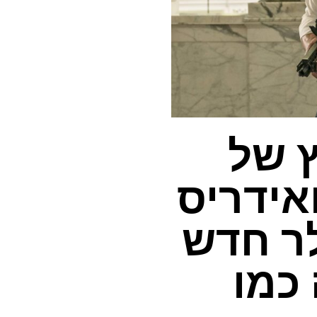
ץ של
ואידריס
ר חדש
 כמו