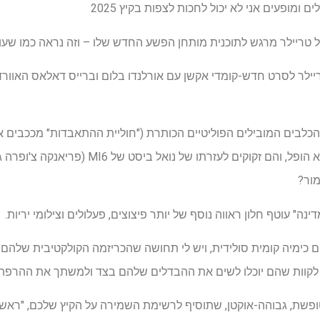
יל טריילר מרגש לתוכנית מותחן הפשע החדש שלו – וזה נראה כמו שעון
ריילר לסרט חדש-קומדי אקשן עם אורלנדו בלום וברייס דאלאס האוורד-
 הכלבים המובילים הפוליטיים הכותרת ("חוליית ההתאבדות" מככבים את 
על חיל האוויר הראשון בזמן שהוא הופל, והם זקוקים ל
מור?
" עוטף חלון ראווה נוסף של יותר פיצוצים, פעלולים וצילומי יריות.
ם כימיה קומית סולידית, ויש לי תחושה שהכריזמה הקולקטיבית שלהם 
ש לקוות שהם יוכלו לשים את ההבדלים שלהם בצד ולמשתך את ההרפת
, גבוהה-אוקטן, שתוסיף לרשימת השמירה על הקיץ שלכם, "ראשי ה