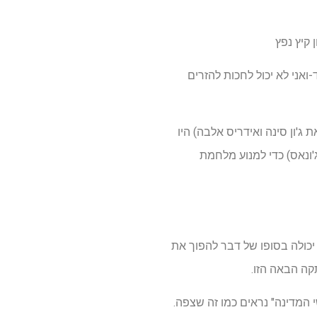
 קיץ נפץ
ואני לא יכול לחכות להזרים
ג'ון סינה ואידריס אלבה) היו
עזרתו של נואל ביסט של MI6 (פריאנקה צ'ופרה ג'ונאס) כדי למנוע מלחמת
יכולה בסופו של דבר להפוך את
קה הבאה הזו.
מדינה" נראים כמו זה שצפה.