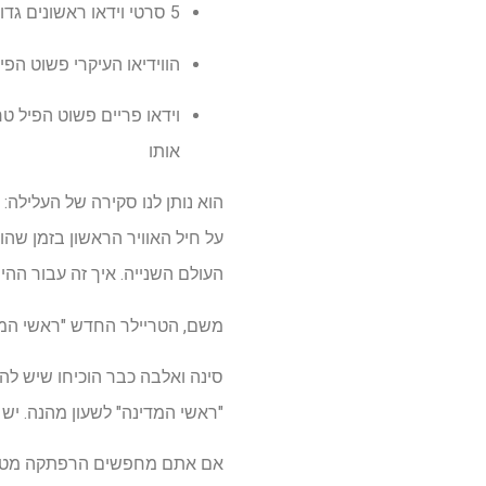
5 סרטי וידאו ראשונים גדולים ומופעים אני לא יכול לחכות לצפות בקיץ 2025
הווידיאו העיקרי פשוט הפ
וידאו פריים פשוט הפיל ט
אותו
הוא נותן לנו סקירה של העלילה:
העולם השנייה. איך זה עבור ההי
משם, הטריילר החדש "ראשי המדינה
סינה ואלבה כבר הוכיחו שיש לה
"ראשי המדינה" לשעון מהנה. י
אם אתם מחפשים הרפתקה מטופשת