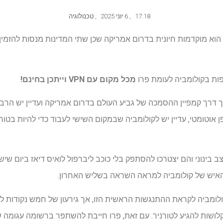
17:18
,
6 יוני 2025
,
טכנולוגיה
פות בקולומביה לעומת פרו
מכל מקום עם VPN
וייתכן בחינם!
ת 70 אחוז מהדרך דרך קמפיין ההסמכה של גביע העולם בדרום אמריקה ועדיין יש
אוטומטי, עדיין יש לקולומביה שבמקום השישי לעבוד כדי להיות בטו
בינוני והם יצטרכו להסתפק בלי כוכב ליברפול לואיס דיאז ביום שישי.
 האיש של קולומביה למראה השראה בשליש האחרון.
ת מאחורי קולומביה לקראת ההתנגשות הראשית הזו, אך גירעון של חמש נקודות 
קלושות להגיע לטורניר. עם זאת, פרו חייבת להשתפר ברשומה עגומה