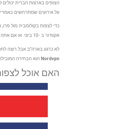
על אירועים שמתרחשים באמריקה
אקוודור ב -10 ביוני. או אם אתה רוצה גישה לרוב מוקדמות גביע העולם של Conmebol החודש, בחר את העסקה של 99.99 $.
לא כרגע בארה"ב אבל רוצה לת
Nordvpn
הוא הבחירה המובילה 
האם אוכל לצפות