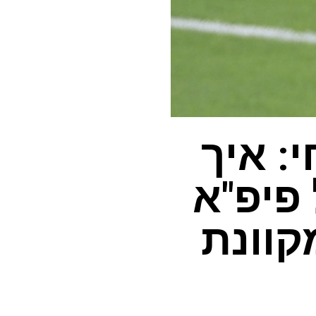
: איך
פיפ"א
מקוונת