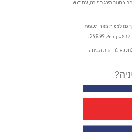
גד פרו זרם חי ב- Fanatiz USA, פלטפורמה המתמחה בסטרימינג ספורט, עם דגש
לם 49.99 דולר עבור חבילת PPV של Peru, המאפשרת לך גם לצפות בפרו לעומת
כאילו חזרת הביתה.
יה?