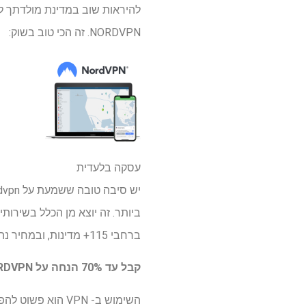
להיראות שוב במדינת מולדתך לל
NORDVPN. זה הכי טוב בשוק:
עסקה בלעדית
ברחבי 115+ מדינות, ובמחיר נהדר, קל להמליץ ​​עליו.
קבל עד 70% הנחה על NORDVPN עם העסקה הזו
השימוש ב- VPN הוא פשוט להפליא.