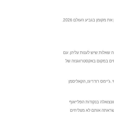
הזרם של קולומביה נגד פרו לייב הוא מוקדמות חיונית בדרום אמריקה שכן שתי המדינות מנסות להזמין את מקומן בגביע העולם 2026.
 הרבה שאלות שיש לענות עליהן. עם
חים במקום באקסטרווגנזה של
 ג'יימס רודריגז, הקאליסמן
לוונצואלה בנקודות הפלייאוף
 שראתה אותם לא מצליחים