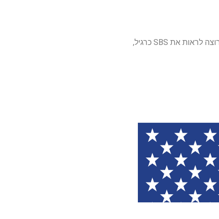
לדוגמה, אם אתה רחוק מאוסטרליה, ורוצה לראות את SBS כרגיל,