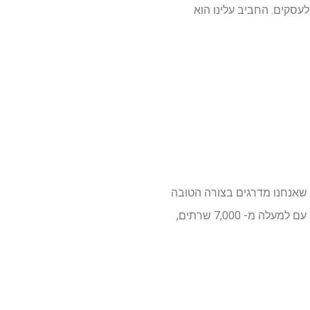
עסקים. החביב עלינו הוא
 nordvpn. אנו מתמחים בבדיקה ובדיקת שירותי VPN ו- NORDVPN הוא זה שאנחנו מדרגים בצורה הטובה
ביותר. זה יוצא מן הכלל בשירותי סטרימינג חוסמים, זה מהיר ויש לו גם תכונות אבטחה ברמה העליונה. עם למעלה מ- 7,000 שרתים,