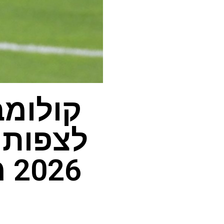
קולומב
לצפות 
26