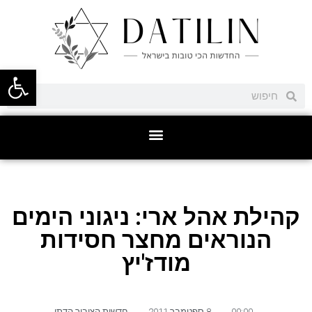
פתח סרגל
קהילת אהל ארי: ניגוני הימים
הנוראים מחצר חסידות
מודז'יץ
00:00
,
8 ספטמבר 2011
,
חדשות הציבור הדתי