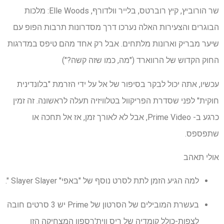
שר הורוביץ, קיץ רוברטס, בלייר וולדורף, Elle Woods: מלכות
הבוגרים והצעירות האלה נערכו דרך מסדרונות תרבות הפופ עם
שיער מבריק וארונות מלתחים. אבל רק אחד מהם טיפס במדרגות
החוק הקדוש של הרווארד ("מה, כמו שזה קשה?")
עכשיו, אתה יכול לבקר בסיפור של אל על ידי הזרמת "בלונדינית
חוקית" לפני שסדרת הפריקוול בטלוויזיה תעלה לראשונה. זה זמין
כרגע ב- Prime Video, אבל לא לאורך זמן, אז אל תחכה או
שתפספס.
אולי תאהב
למה הגיע הזמן לתת לסרט נוסף של "באפי" Slayer Slayer ".
בעשרת המובילים של הסרטון של Prime יש 3 סרטים חובה
לצפות-כולל קומדיה של ריס ווית'רספון המצחיקה הזו