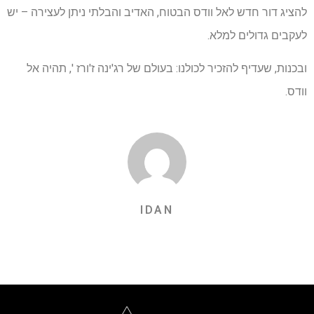
להציג דור חדש לאל וודס הבטוח, האדיב והבלתי ניתן לעצירה – יש
לעקבים גדולים למלא.
ובכנות, שעדיף להזכיר לכולנו: בעולם של רג'ינה ז'ורז ', תהיה אל
וודס.
IDAN