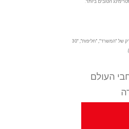
הוא ביתו של הספרייה העצומה של NBCUNIVERIVERSAL (כמו גם ספורט חי בכיתה), כולל כל פרק של "המשרד", "חליפות", "30
.