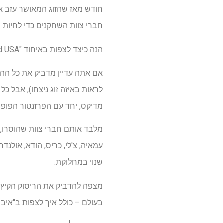
חברי צוות השחקנים כדי לחיות 
הנה כיצד לצפות באיחוד "Love Island USA" עונה 7 ברשת
לראות באיזה זוג ניצחו), אבל כ
מדיקס, יחד עם הפרזנטור הפופולר
מלבד אותם חברי צוות שהוסרו, א
עמאיה, צ'לי, כריס, הודא, אולנד
שנוי במחלוקת.
בעולם – כולל איך לצפות ב"איב אי ארה"