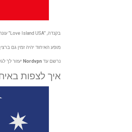
בקנדה, "Love Island USA" עונה 7 הייתה זמינה לצפייה בפלטפורמת הסטרימינג Crave ו
מופע האיחוד יהיה זמין גם ברציף עם Crave 2 משדר את 
נרשם עד
Nordvpn
יעזור לך לג
איך לצפות באיחוד 'Love Island USA' עונה 7 ב