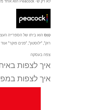
לא רק ש- Peacock הוא אחד משירותי הסטרימינג הטובים ביותר, אלא שהוא זמין גם ברוב מכשירי הסטרימינג הטובים ביותר.
טַוָס
רוק", "ילוסטון", "פנים פוקר" ו
צפה בעסקה
איך לצפות באיחוד עונה 7 של 'אהבה אי 
איך לצפות במפגש 7 עונה 7 של 'ove Island