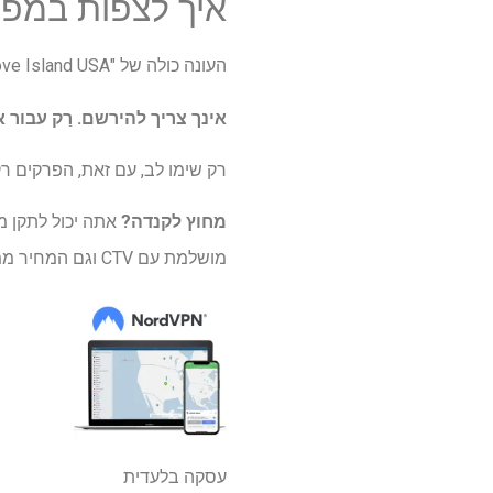
איך לצפות במפגש
העונה כולה של "Love Island USA" עונה 7 יכולה להיות כרגע
אינך צריך להירשם. רַק
עבור אל ca
רק שימו לב, עם זאת, הפרקים ר
מחוץ לקנדה?
אתה יכול לתקן מגב
מושלמת עם CTV וגם המחיר ממש סביר!
עסקה בלעדית