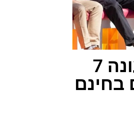
צפו ב"איון אי ארה"ב "עונה 7
ם בחינם