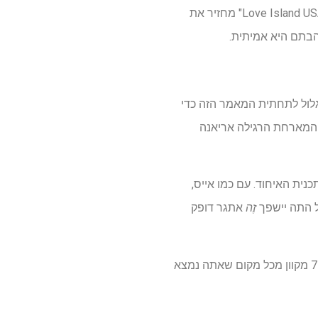
חודש מאז שהזוג המאושר עזב את הווילה – אהב את Up ו- 100,000 $ עשיר יותר! – איחוד העונה 7 "Love Island USA" מחזיר את
הבתם היא אמיתית.
ם (אם כי אתה יכול לגלול לתחתית המאמר הזה כדי
י המארחת הרגילה אריאנה
נית האיחוד. עם כמו אייס,
כל התה יישפך
זֶה
אתגר דופק
מצפה להדביק את הריסוק הקיץ שלך פעם נוספת? הנה כיצד לצפות באיחוד "Love Island USA" עונה 7 מקוון מכל מקום שאתה נמצא