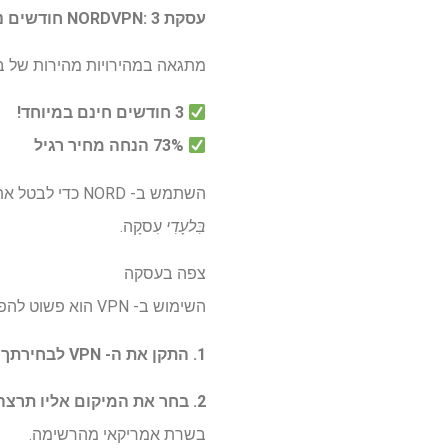
עסקת NORDVPN: 3 חודשים נוספים בחינם
מתגאה במהירויות מהירות של בר
3 חודשים חינם במיוחד!
73% הנחה מחיר רגיל
השתמש ב- NORD כדי לבטל את חסימת שירות הסטרימינג הרגיל שלך ולצפות ב"אהבה אי ארה"ב "עונה 7 איחוד מקוון עם שלנו
בִּלעָדִי
עִסקָה.
צפה בעסקה
השימוש ב- VPN הוא פשוט להפליא.
1. התקן את ה- VPN לבחירתך
ו
2. בחר את המיקום אליו תרצה להתחבר באפליקציית VPN.
בשרת אמריקאי מהרשימה.