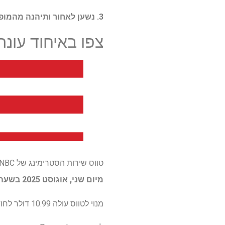
3. נשען לאחור ותיהנה מהמופע.
צפו באיחוד עונה 7 של 'Love Island USA' באר
טווס שירות הסטרימינג של NBC הוא יעד הסטרימינג הבלעדי של "Love Island USA" עונה 7 וניתן להזרים את האיחוד המלא במלואו
מיום שני, אוגוסט 2025 בשעה 21 בערב ET / 18 בערב PT
מנוי לטווס עולה 10.99 דולר לחודש עבור חברות פרמיום, אך תוכנית Premium Plus של 16.99 דולר מעניקה לך חוויה נטולת מודעות.