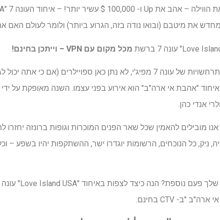
מחדש את מיטבם (ובואו נודה בזה, הגרוע ביותר) ולומר לעולם האם א
מכל מקום עם VPN
– וייתכן בחינם!
אם אתה עדיין מדביק את כל ההתרחשויות של עונה 7 מפיג'י, לא נתן כאן ספויילרי
ל איחוד "אהבת אי ארה"ב" הוא אירוע בפני עצמו. השנה מאופקת על יד
י אנדי כהן.
נו מובילים להאמין שכל שאר הפנים המוכרות וגופות ברונזה יחזרו לתכ
ריה, ניק, כל הנוכחים, הרשומות יוגדרו ישר, ההשתקפות יהיו בשפע – ו
ב "ב- CTV בחינם.