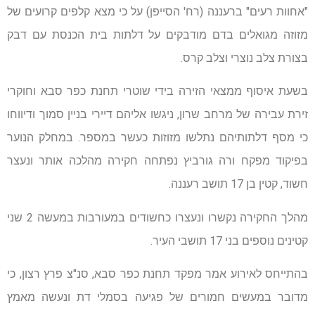
"אחוות רעים" ברעננה (רח' הסייפן) על כי מצא קלפים קרועים של
מזוזה מגואלים בדם מודבקים על דלתות בית הכנסת עם דבק
בצורת צלב נוצרי וצלב קרס.
בשעת איסוף ממצאי הזירה בידי שוטרי תחנת כפר סבא וחוקרי
זירת עבירה של מרחב שרון, ניגשו אליהם דיירי בניין סמוך ודיווחו
כי מסף דלתותיהם נתלשו מזוזות כעשר במספר. במחלק הנוער
בפיקוד מפקח ורה גורביץ נפתחה חקירה מהלכה אותר ונעצר
חשוד, קטין בן 17 תושב רעננה.
מהלך החקירה נקשרו ונעצרו כחשודים במעורבות במעשה 2 שני
קטינים נוספים בני 17 תושבי העיר.
בהתייחס לאירוע אמר מפקד תחנת כפר סבא, סנ"צ פרץ רצון, כי
מדובר במעשים חמורים של פגיעה בסמלי דת ונעשה מאמץ