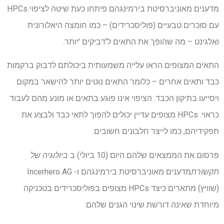
מדענים מאוניברסיטת בירמינגהם פיתחו כעת שיטה לציפוי HPCs
עם סוכרים טבעיים (פוליסכרידים) – כמו חומצה היאלורונית
ואלגינט – מה שהופך את התאים ל'דביקים 'יותר.
התאים המצופים הראו עלייה משמעותית ביכולתם לדבוק ברקמות
כבד ותאים אחרים – כלומר התאים נוטים יותר להישאר במקום
ויסייעו בתיקון הכבד. הציפוי אינו פוגע בתאים או מונע מהם לעבוד
כראוי. HPCs מצופים עדיין יכולים להפוך לתאי כבד ולבצע את
תפקידיהם, כמו לייצר חלבונים חשובים.
פרסום את הממצאים שלהם היום (10 ביולי) ב
ביולוגיה של
תקשורת
מדענים מאוניברסיטת בירמינגהם ו- Incerhero AG
(שוויץ) מתארים כיצד HPCs מצופים בפוליסכרידים בטכניקה
מיוחדת שאינה דורשת שינוי הגנים שלהם.