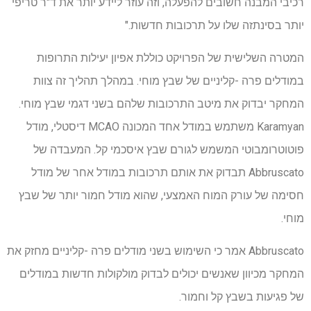
רכיבי המבנה חשובים להפעלה, וזה עוזר ליידע יותר את ד"ר טריפי
יותר בסינתזה שלו על תרכובות חדשות."
המטרה השלישית של הפרויקט כוללת אפיון יעילות התרופות
במודלים פרה -קליניים של שבץ מוחי. במהלך תהליך זה צוות
המחקר יבדוק את מיטב התרכובות שלהם בשני דגמי שבץ מוחי.
Karamyan משתמש במודל אחד המכונה MCAO דיסטלי, מודל
פוטוטרומבוטי המשמש לגורם שבץ איסכמי קל. המעבדה של
Abbruscato תבדוק את אותם תרכובות במודל אחר של מודל
חסימה של עורק המוח האמצעי, שהוא מודל חמור יותר של שבץ
מוחי.
Abbruscato אמר כי השימוש בשני מודלים פרה -קליניים מחזק את
המחקר מכיוון שאנשים יכולים לבדוק מולקולות חדשות במודלים
של פגיעות בשבץ קל וחמור.