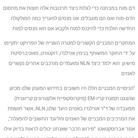
דם-מוח במבחנה כדי לגלות כיצד תרכובות אלה חוצות את מחסום
הדם-מוח ואם הם מוגבלים. אנו מנסים להעריך כמה המולקולה
החדשה הולכת כדי להיכנס למוח ולקבוע אם הוא מנסים למוח.
המחקרים המבניים הקשורים למטרה השנייה של הפרויקט יתקיימו
על ידי החוקר המשותף בנימין אורלנדו, דוקטורט, מאוניברסיטת
מישיגן. הוא ילמד כיצד NLN ומועמדים מורכבים אחרים נקשרים
לאנזים.
"הניסויים המבניים הללו היו חשובים בחידוש המענק שלנו מכיוון
שהצגנו תמונת קריו-EM (מיקרוסקופיית אלקטרונים קריוגנית)
ממעבדה של ד"ר אורלנדו באנזים היעד שלנו, NLN, אשר חושפת
את המרכיבים המבניים של האנזים והליגנד החשובים להפעלה",
אמר אברוסקטאטו. "פירוש הדבר שאנחנו יכולים לראות בדיוק אילו