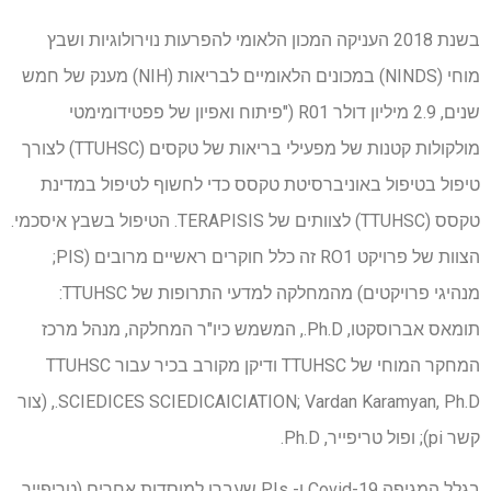
בשנת 2018 העניקה המכון הלאומי להפרעות נוירולוגיות ושבץ
מוחי (NINDS) במכונים הלאומיים לבריאות (NIH) מענק של חמש
שנים, 2.9 מיליון דולר R01 ("פיתוח ואפיון של פפטידומימטי
מולקולות קטנות של מפעילי בריאות של טקסים (TTUHSC) לצורך
טיפול בטיפול באוניברסיטת טקסס כדי לחשוף לטיפול במדינת
טקסס (TTUHSC) לצוותים של TERAPISIS. הטיפול בשבץ איסכמי.
הצוות של פרויקט RO1 זה כלל חוקרים ראשיים מרובים (PIS;
מנהיגי פרויקטים) מהמחלקה למדעי התרופות של TTUHSC:
תומאס אברוסקטו, Ph.D., המשמש כיו"ר המחלקה, מנהל מרכז
המחקר המוחי של TTUHSC ודיקן מקורב בכיר עבור TTUHSC
SCIEDICES SCIEDICAICIATION; Vardan Karamyan, Ph.D., (צור
קשר pi); ופול טריפייר, Ph.D.
בגלל המגיפה Covid-19 ו- PIs שעברו למוסדות אחרים (טריפייר