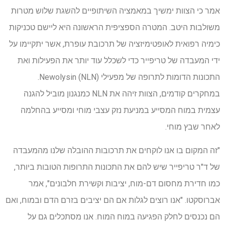
אמר כי הצוות ימשיך במאמציה השיתופיים להשגת שלוש מטרות
משולבות היטב. המטרה הספציפית הראשונה היא ליישם טכניקות
כימיה רפואית לאופטימיזציה של תרכובת עופרת, אשר יתקיימו על
ידי המעבדה של טריפייר כדי לשכלל עוד יותר את הפעילות ואת
התכונות הדומות לתרופה של מפעילי Newolysin (NLN).
במחקרים קודמים, הצוות זיהה את NLN כמנגנון מוביל להגנה
עצמית במוח המסייע במניעת נזק עצבי מוחי ומסייע בהחלמה
לאחר שבץ מוחי.
"זה המקום בו אנו לוקחים את תרכובות ההובלה שלנו מהמעבדה
של ד"ר טריפייר שיש להם את התכונות התרופות הטובות ביותר,
כמו חדירת מחסום דם-מוח, יציבות וקשירת חלבונים", אמר
אברוסקטו. "אנו רוצים לגלות אם הם יציבים בזרם הדם ובמוח, ואם
הם נכנסים לחלק הפגיעה במוח המוח. אנו מסתכלים גם על