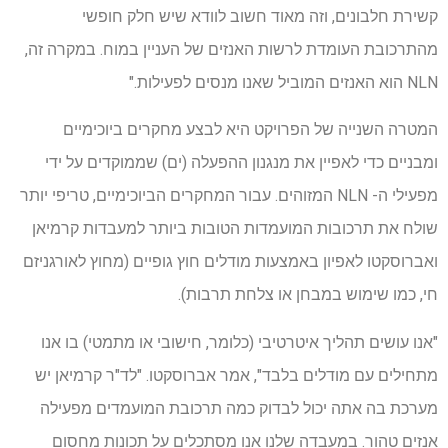
קשירת חלבונים, וזה מאוד חשוב לוודא שיש חלק חופשי
מהתרכובת העומדת לרשות האנזים של העניין במוח. במקרה זה,
NLN הוא האנזים המוביל שאנו מנסים לפעילות."
המטרה השנייה של הפרויקט היא לבצע מחקרים ביוכימיים
ומבניים כדי לאפיין את מנגנון ההפעלה (ים) שממוקדים על ידי
מפעילי ה- NLN המזוהים. עבור המחקרים הביוכימיים, טריפי יותר
שולח את תרכובות המועמדות הטובות ביותר למעבדות קרמיאן
ואברוסקטו לאפיון באמצעות מודלים חוץ גופיים (מחוץ לאורגניזם
חי, כמו שימוש במבחן או צלחת תרבות).
"אנו עושים תהליך איטרטיבי (כלומר, חישובי או מתמטי) בו אנו
מתחילים עם מודלים בלבד", אמר אברוסקטו. "לד"ר קרמיאן יש
מערכת בה אתה יכול לבדוק כמה תרכובת המועמדים מפעילה
אנזים טהור. במעבדה שלנו אנו מסתכלים על תכונות מחסום