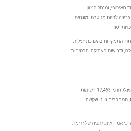
 האיחוד האירופי, ומנהל המזון
צריכה להיות מנוטרת ומונחית
יות יסוד.
יות על שיתוף פעולה בין אדם ל-AI בתחום הבריאות, תוך התמקדות בהערכת יעילות
צלח; ודרישות האתיקה, הבטיחות
הסקירה כללה סך של 140 מחקרים אמפיריים שפורסמו בין ה-1 בינואר 2015 ל-27 באוקטובר 2025, שנלקחו מ-17,463 רשומות.
ה אנושי-AI בתחום הבריאות; עם זאת, המחברים ציינו שקשה
כי אמון, אינטגרציה של זרימת