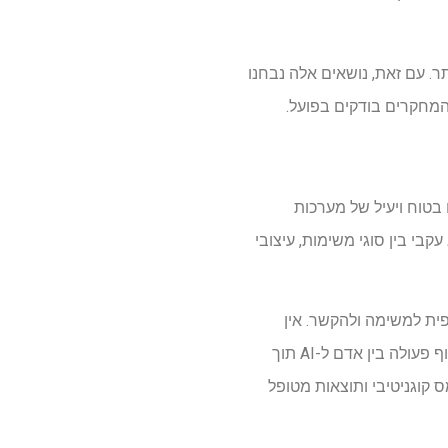
ר. עם זאת, נושאים אלה נבחנו
המחקרים בודקים בפועל.
ולה בין בני אדם ל-AI כמצב חשוב ליישום בטוח ויעיל של מערכות
י בין סוגי משימות, עיצובי
ת למשימה ולהקשר. אין
להתייחס ליעילות כמבנה יחיד על פני משימות קליניות וניהוליות. מחקרים עתידיים צריכים להעריך שיתוף פעולה בין אדם ל-AI תוך
 קוגניטיבי ותוצאות מטופל