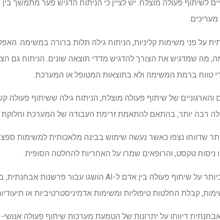
ם לשיתוף פעולה מוצלח. יש לציין כי הניתוח הדגיש פער מתמשך בין 
מעריכים.
ית על פני משימות קליניות, הניתוח גילה תלות ברורה במשימה: האפ
 משימה, מה שמדגיש את הצורך להדגיש מדדי תוצאה שונים. הניתוח גם ה
 טווח ברמת המשימה ולא בתוצאות המטופל או המערכת.
ם והארגוניים של שיתוף פעולה מוצלח, הניתוח גילה ששיתוף פעולה קש
קבלה רבה יותר, בהתאם להתאמת זרימת העבודה של המערכת וחלוקת 
ותר שדווחו נצפו כאשר נעשה שימוש בבינה מלאכותית למשימות ספציפי
 ניסוח טקסט, והרופאים שמרו על האחריות להחלטה הסופית.
הראיות הגדולות והסטנדרטיות ביותר על שיתוף פעולה בין אדם ל-AI 
שימות, קבלת החלטות טיפוליות ומשימות אדמיניסטרטיביות או תיעודיות