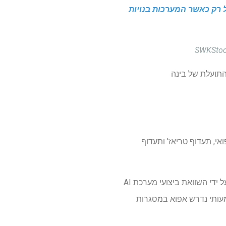
ל רק כאשר המערכות בנויות
התועלת של בינה
עוד רפואי, תעדוף טריאז' ותעדוף
עם זאת, במסגרות בריאות הכרוכות בקבלת החלטות קריטית, לא ניתן להעריך את התועלת של AI רק על ידי השוואת ביצועי מערכת AI
מעותי נדרש אפוא במסגרות