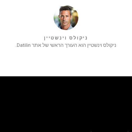
ניקולס וינשטיין
ניקולס וינשטיין הוא העורך הראשי של אתר Datilin.