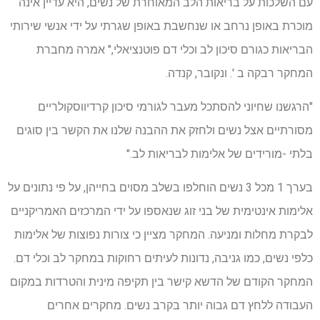
עם השלכות על בריאות הלב המאוחרת של נשים, היא עדיין אינה
מוכרת באופן נרחב או שנחשבת באופן שגרתי על ידי אנשי שירותי
הבריאות כגורם סיכון לב וכלי דם פוטנציאלי," אמרה מחברת
המחקר רבקה ב '. ונקובר, קנדה.
"הרגשנו שחיוני להסתכל מעבר לגורמי סיכון קרדיווסקולריים
מסורתיים אצל נשים ולחזק את ההבנה שלנו את הקשר בין סוגים
בלתי -מורידים של אלימות לבריאות לב."
בערך 1 מכל 3 נשים הוחלפו בשלב מסוים בחייהן, על פי נתונים על
אלימות אינטימית של בני זוג שנאספו על ידי המרכזים האמריקניים
לבקרת מחלות ומניעה. המחקר מציין כי צורות נפוצות של אלימות
כלפי נשים, כמו גניבה, נדונות לעיתים רחוקות במחקר לב וכלי דם.
המחקר הקודם של הדשא קישר בין תקיפה מינית והטרדות במקום
העבודה ללחץ דם גבוה יותר בקרב נשים. מחקרים אחרים