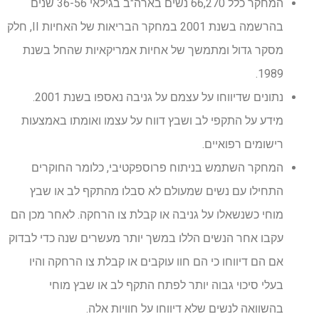
המחקר כלל 66,270 נשים בארה"ב בגילאי 36-56 שנים
בהרשמה בשנת 2001 במחקר הבריאות של האחיות II, חלק
מסקר גדול ומתמשך של אחיות אמריקאיות שהחל בשנת
1989.
נתונים שדיווחו על עצמם על גניבה נאספו בשנת 2001.
מידע על התקפי לב ושבץ דווח על עצמו ואומתו באמצעות
רישומים רפואיים.
המחקר השתמש בניתוח פרוספקטיבי, כלומר החוקרים
התחילו עם נשים שמעולם לא סבלו מהתקף לב או שבץ
מוחי כשנשאלו על גניבה או קבלת צו הרחקה. לאחר מכן הם
עקבו אחר הנשים הללו במשך יותר מעשרים שנה כדי לבדוק
אם הם דיווחו כי הם חוו עוקבים או קבלת צו הרחקה והיו
בעלי סיכוי גבוה יותר לפתח התקף לב או שבץ מוחי
בהשוואה לנשים שלא דיווחו על חוויות אלה.