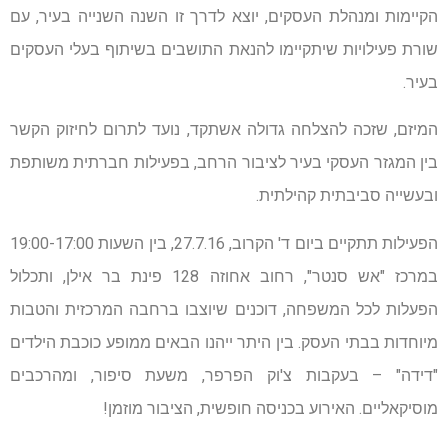
הקיימות ומנהלת העסקים, יוצא לדרך זו השנה השנייה בעיר, עם
שורת פעילויות שיתקיימו להנאת התושבים בשיתוף בעלי העסקים
בעיר.
המיזם, שזכה להצלחה גדולה אשתקד, נועד לתרום לחיזוק הקשר
בין המגזר העסקי בעיר לציבור הרחב, בפעילות חברתית משותפת
ובעשייה סביבתית קהילתית.
הפעילות תתקיים ביום ד' הקרוב, 27.7.16, בין השעות 19:00-17:00
במרכז "אש סנטר", רחוב אחוזה 128 פינת בר אילן, ותכלול
הפעלות לכל המשפחה, דוכנים שיוצבו ברחבה המרכזית והטבות
מיוחדות בבתי העסק. בין היתר ייהנו הבאים ממופע כוכבת הילדים
"דידה" – בעקבות צ'וק הפרפר, משעת סיפור, ומהרכבים
מוסיקאליים. האירוע בכניסה חופשית, הציבור מוזמן!