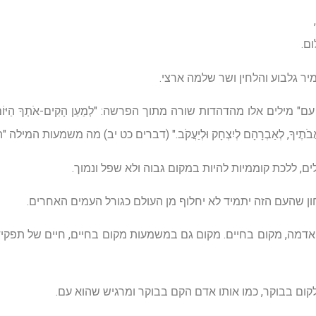
ם.
יר גלבוע והלחין ושר שלמה ארצי.
ים אלו מהדהדות שורה מתוך הפרשה: "לְמַעַן הָקִים-אֹתְךָ הַיּוֹם לוֹ לְעָם
ְׁבַּע לַאֲבֹתֶיךָ, לְאַבְרָהָם לְיִצְחָק וּלְיַעֲקֹב." (דברים כט יב) מה משמעות המי
ים, ללכת קוממיות להיות במקום גבוה ולא שפל ונמוך.
ון שהעם הזה יתמיד לא יחלוף מן העולם כגורל העמים האחרים.
אדמה, מקום בחיים. מקום גם במשמעות מקום בחיים, חיים של תפקיד 
לקום בבוקר, כמו אותו אדם הקם בבוקר ומרגיש שהוא עם.