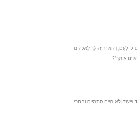
, וְהוּא יִהְיֶה-לְּךָ לֵאלֹהִים
לה "הקים אותך"?
וייעוד ולא חיים סתמיים וחסרי