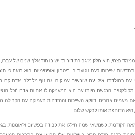
ד נצחי, הוא חלק מ"גבורת דורות" יש בו הוד אלף שנים של עברו, וג
חדשות. שייכותו לעם נוטעת בו ביטחון ואופטימיות. הוא רואה כי חזר
 עם במולדתו. אילן עם שורשים עמוקים וגם נוף מלבלב. אדם קם ב
קולקטיב. הרגשת היותו עם היא המעניקה לו אחוות אדם "וכל הנפגש
 אם מעמים אחרים. דווקא השייכות וההזדהות העמוקה עם הקהילה הג
 היא הדוחפת אותו לבקש שלום.
ה הקודמת, כשנושאי שמה חיללו את כבודה בפשיזם ולאומנות, בגז
סונות בקנה מידה נורא. כישלונות אלו הביאו את התרבות המערבי