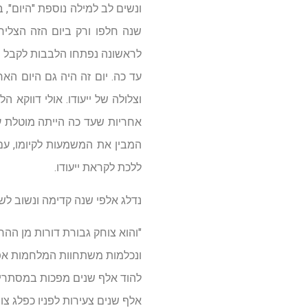
ונשים לב למילה נוספת "היום", 
שנה חלפו ורק ביום הזה הצליח
לראשונה נפתחו הלבבות לקבל א
עד כה. יום זה היה גם היום הא
וצלולה של ייעודו. אולי דווק
אחריות שעד כה הייתה מוטלת ע
המבין את המשמעות לקיומו, עם 
ללכת לקראת ייעודו.
נדלג אלפי שנה קדימה ונשוב לשו
"והוא צוחק גבורת דורות מן ההרי
ונכלמות משתחוות המלחמות אפי
להוד אלף שנים מפכות במסתרי
אלף שנים צעירות לפניו כפלג צונן