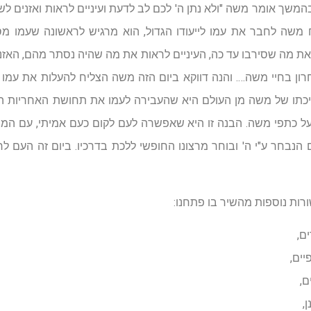
בהמשך אומר משה "ולא נתן ה' לכם לב לדעת ועיניים לראות ואזנים לשמ
 משה לחבר את עמו לייעודו הגדול, הוא מרגיש לראשונה שעמו מ
ת מה שסירבו עד כה, העיניים לראות את מה שהיה נסתר מהם, האזנ
חרון בחיי משה…. והנה דווקא ביום הזה משה הצליח להעלות את עמ
א הליכתו של משה מן העולם היא שהעבירה לעמו את תחושת האחריות 
ל כתפי משה. הבנה זו היא שאפשרה לעם לקום כעם אמיתי, עם המוד
הנבחר ע"י ה' ובוחר מרצונו החופשי ללכת בדרכיו. ביום זה העם 
רות נוספות מהשיר בו פתחנו:
ם,
ים,
ם,
,