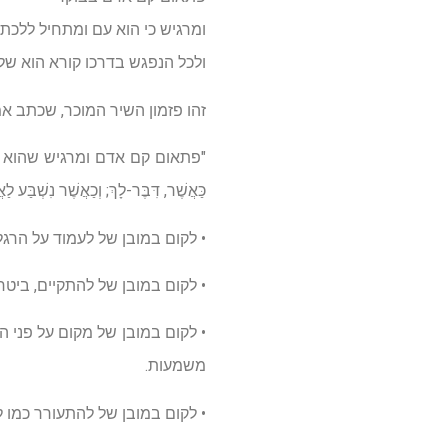
ומרגיש כי הוא עם ומתחיל ללכת,
ולכל הנפגש בדרכו קורא הוא שלו
זהו פזמון השיר המוכר, שכתב אמ
"פתאום קם אדם ומרגיש שהוא עם" מיל
כַּאֲשֶׁר, דִּבֶּר-לָךְ; וְכַאֲשֶׁר נִש
• לקום במובן של לעמוד על הרגל
• לקום במובן של להתקיים, ביטח
• לקום במובן של מקום על פני ה
משמעות.
• לקום במובן של להתעורר כמו 