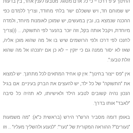
החינוך ע"פ דרכו – כי כל אדם מסוגל מטבעו לענין אחר, בין בדעות
יש שמוחם חד, ויש ששכלם ישר בלתי מחודד, וצריך ללמדם כפי
ההכנה שנמצא בו, ובין במעשים, יש שמוכן לאומנות מיוחד, ולמדה
מיוחדת, ויקבל אותה בקל, וזה יוכר בהנער לפי התשוקה, … (ו)צריך
לחנכו לפי דרכו ולפי הרושמים שיש בו אל מה שהוא מוכן אליה,
שאז לא יסור ממנה גם כי יזקין – לא כן אם יחנכהו אל מה שהוא
זולת טבעו:".
אין "פס ייצור בחינוך". אין קו אחיד המתאים לכל מתחנך. יש למצוא
את "התשוקה" של כל ילד, יש להעצים את הברק בעיניים. אם בגיל
הנכון נהיה קשובים לטבע הילד ולאישיותו, לא תהיה כל סיבה
"לאבד" אותו בדרך.
באופן דומה מסביר הרש"ר הירש (בראשית כ"א): "מה משמעות
"נעורים"? ההוראה המקורית של "נער": "לנענע ולהשליך מעליו" … וזו