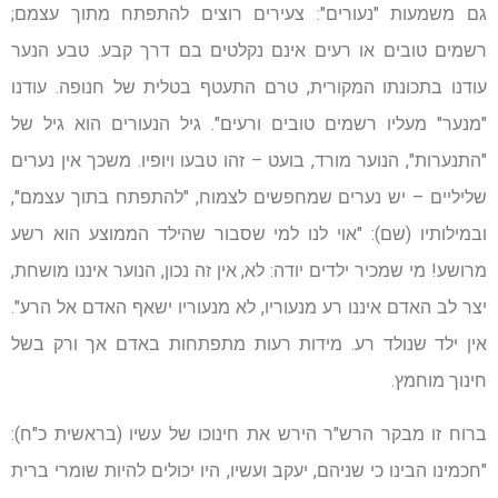
גם משמעות "נעורים": צעירים רוצים להתפתח מתוך עצמם;
רשמים טובים או רעים אינם נקלטים בם דרך קבע. טבע הנער
עודנו בתכונתו המקורית, טרם התעטף בטלית של חנופה. עודנו
"מנער" מעליו רשמים טובים ורעים". גיל הנעורים הוא גיל של
"התנערות", הנוער מורד, בועט – זהו טבעו ויופיו. משכך אין נערים
שליליים – יש נערים שמחפשים לצמוח, "להתפתח בתוך עצמם",
ובמילותיו (שם): "אוי לנו למי שסבור שהילד הממוצע הוא רשע
מרושע! מי שמכיר ילדים יודה: לא, אין זה נכון, הנוער איננו מושחת,
יצר לב האדם איננו רע מנעוריו, לא מנעוריו ישאף האדם אל הרע".
אין ילד שנולד רע. מידות רעות מתפתחות באדם אך ורק בשל
חינוך מוחמץ.
ברוח זו מבקר הרש"ר הירש את חינוכו של עשיו (בראשית כ"ח):
"חכמינו הבינו כי שניהם, יעקב ועשיו, היו יכולים להיות שומרי ברית