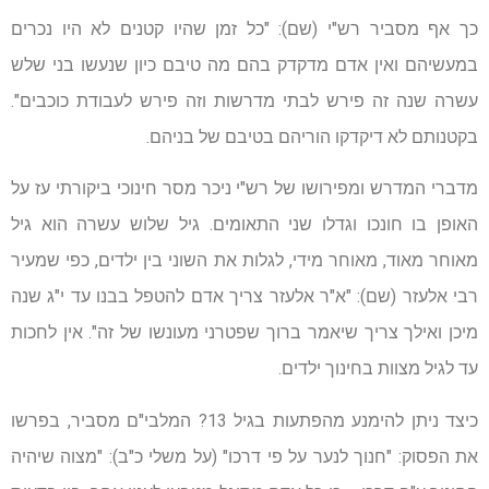
כך אף מסביר רש"י (שם): "כל זמן שהיו קטנים לא היו נכרים
במעשיהם ואין אדם מדקדק בהם מה טיבם כיון שנעשו בני שלש
עשרה שנה זה פירש לבתי מדרשות וזה פירש לעבודת כוכבים".
בקטנותם לא דיקדקו הוריהם בטיבם של בניהם.
מדברי המדרש ומפירושו של רש"י ניכר מסר חינוכי ביקורתי עז על
האופן בו חונכו וגדלו שני התאומים. גיל שלוש עשרה הוא גיל
מאוחר מאוד, מאוחר מידי, לגלות את השוני בין ילדים, כפי שמעיר
רבי אלעזר (שם): "א"ר אלעזר צריך אדם להטפל בבנו עד י"ג שנה
מיכן ואילך צריך שיאמר ברוך שפטרני מעונשו של זה". אין לחכות
עד לגיל מצוות בחינוך ילדים.
כיצד ניתן להימנע מהפתעות בגיל 13? המלבי"ם מסביר, בפרשו
את הפסוק: "חנוך לנער על פי דרכו" (על משלי כ"ב): "מצוה שיהיה