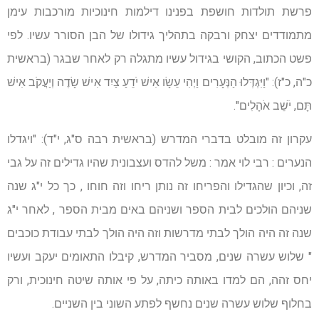
פרשת תולדות חושפת בפנינו דילמות חינוכיות מורכבות עימן
מתמודדים יצחק ורבקה בתהליך גידולו של הבן הסורר עשיו. לפי
פשט הכתוב, הקושי בגידול עשיו מתגלה רק לאחר שבגר (בראשית
כ"ה, כ"ז): "וַיִּגְדְּלוּ הַנְּעָרִים וַיְהִי עֵשָׂו אִישׁ יֹדֵעַ צַיִד אִישׁ שָׂדֶה וְיַעֲקֹב אִישׁ
תָּם, יֹשֵׁב אֹהָלִים".
עקרון זה מובלט בדברי המדרש (בראשית רבה ס"ג, י"ד): "ויגדלו
הנערים : רבי לוי אמר : משל להדס ועצבונית שהיו גדילים זה על גבי
זה, וכיון שהגדילו והפריחו זה נותן ריחו וזה חוחו , כך כל י"ג שנה
שניהם הולכים לבית הספר ושניהם באים מבית הספר , לאחר י"ג
שנה זה היה הולך לבתי מדרשות וזה היה הולך לבתי עבודת כוכבים
" שלוש עשרה שנים, מסביר המדרש, קיבלו התאומים יעקב ועשיו
יחס זהה, הם למדו באותה כיתה, על פי אותה שיטה חינוכית, ורק
בחלוף שלוש עשרה שנים נחשף לפתע השוני בין השניים.