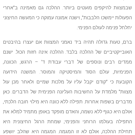
שבמצוות להיקפים מועטים ביותר. ההלכה גם מאמינה ב"אחרי
הפעולות יימשכו הלבבות", וישנה אמונה עמוקה כי המעשה החיצוני
יחלחל פנימה לעולם הפנימי.
ברם, טעות גדולה תהיה ביד נאמני המצוות אם יעצרו בהיבטים
האובייקטיביים של ההלכה בלבד. ההלכה אינה חזות הכול. ישנם
ממדים רבים ונוספים של דברי עבודת ד' – הרגש, הכוונה,
הפנימיות, עולם הסוד והמיסטיקה והמוסר. המשנה הידועה
הקובעת כי "קודם יקבל עליו על מלכות שמיים ולאחר מכן עול
מצוות" מלמדת על החשיבות העליונה הפנימית של הדברים. כאן
מדברים בשפות אחרות. תפילה ללא כוונה היא מילוי חובה הלכתי,
אולם היא כגוף ללא נשמה, והאדם מופקד באופן מתמיד למלא את
התפילה בעולמו הרוחני והפנימי; שמחת הרגל החיצונית היא
תחילת ההלכה, אולם לא זו המגמה. המגמה היא שהלב יושפע