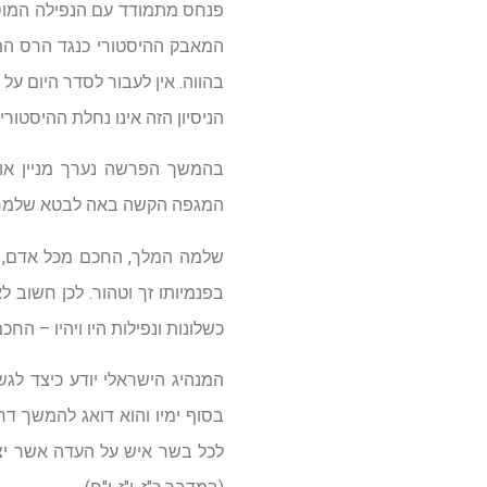
פנחס מתמודד עם הנפילה המוס
המאבק ההיסטורי כנגד הרס המש
בהווה. אין לעבור לסדר היום ע
הניסיון הזה אינו נחלת ההיסטוריה
בהמשך הפרשה נערך מניין אוכל
המגפה הקשה באה לבטא שלמרות 
שלמה המלך, החכם מכל אדם, אמ
בפנמיותו זך וטהור. לכן חשוב
כשלונות ונפילות היו ויהיו – הח
המנהיג הישראלי יודע כיצד לג
בסוף ימיו והוא דואג להמשך דר
לכל בשר איש על העדה אשר יצא