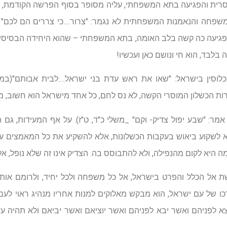
רית והפגיעה בתא המשפחתי, עליה מסופר בסוף הפרשה הקודמת, 
פחה והנאמנות המשפחתית לא נגמר: "צרור….כי צררים הם לכם" (במ
ל פגיעה כה קשה בלב האומה, בתא המשפחתי – שהוא היחידה הבסיסית 
 בלבד, הוא חי ונושם כאן ועכשיו!
וסין בישראל: "שאו את ראש עדת בני ישראל….לבית אבותם"(במדבר
הכשלון המוסרי הקשה, לא נס לחם, כל אחד מישראל הוא חשוב, מש
ר: "שבע יפול צדיק- וקם" _משלי כ"ד, ט"ז). על אף המעידות, גם 
 לא לשקוע ביאוש בעקבות הכשלונות, אלא להשקיע את כל המאמצים 
כמה היא לקום מהנפילה, ולא להתבוסס בה. הצדיק אינו זה שלא נופל, אל
שת אל הכלל והפרט בישראל, אל כל משפחה ולכל יחיד, ולרומם אות
כו של עם ישראל, הוא מבקש מאלוקים למנות אחריו מנהיג ראוי לעם 
 לפניהם ואשר יבא לפניהם ואשר יוציאם ואשר יביאם ולא תהיה עד