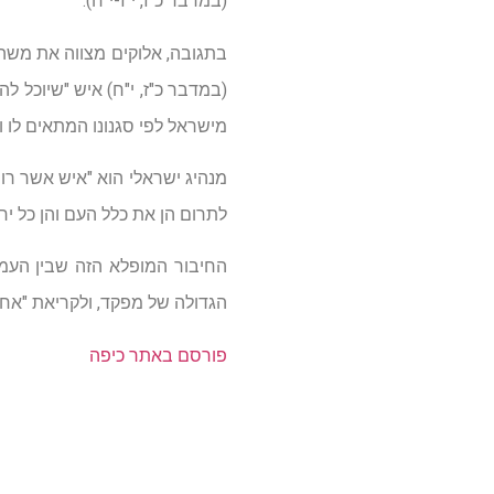
(במדבר כ"ז, י"ז-י"ח).
בתגובה, אלוקים מצווה את משה ל
(במדבר כ"ז, י"ח) איש "שיוכל ל
מישראל לפי סגנונו המתאים לו וב
מנהיג ישראלי הוא "איש אשר רוח
לתרום הן את כלל העם והן כל יח
החיבור המופלא הזה שבין העמד
הגדולה של מפקד, ולקריאת "אחרי!"
פורסם באתר כיפה