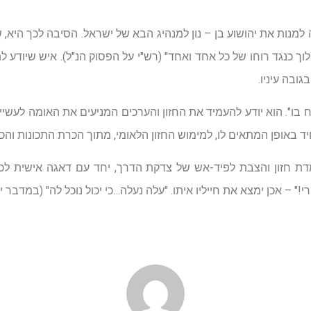
מנות את יהושוע בן – נון למנהיג הבא של ישראל. הסיבה לכך היא, ש
הלוך כנגד רוחו של כל אחד ואחד" (רש"י על הפסוק הנ"ל). איש שיודע ל
גובה עיניו.
 בו". הוא יודע להעמיד את החזון והערכים המניעים את האומה לעשייה 
יד באופן המתאים לו, למימוש החזון הלאומי, מתוך הכרת התכונות והכש
ת חזון והצבת לפיד-אש של צדקת הדרך, יחד עם דאגה אישית לכל
 – אכן ימצא את חייליו איתו. "עלה נעלה…כי יכול נוכל לה" (במדבר י"ג,