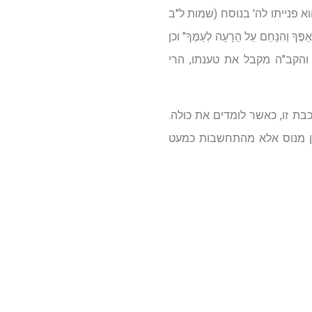
 פנייתו לה' בנוסח (שמות ל"ב
ֶּךָ וְהִנָּחֵם עַל הָרָעָה לְעַמֶּךָ" וכן
הקב"ה מקבל את טענתו, הרי
בת זו, כאשר לומדים את כולה.
ין מנוס אלא מהתחשבות כמעט