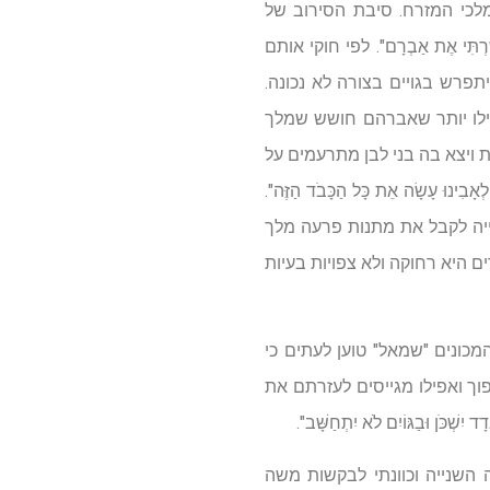
כי המזרח. סיבת הסירוב של
ַׁרְתִּי אֶת אַבְרָם". לפי חוקי אותם
פרש בגויים בצורה לא נכונה.
ילו יותר שאברהם חושש שמלך
 ויצא בה בני לבן מתרעמים על
בִינוּ עָשָׂה אֵת כָּל הַכָּבֹד הַזֶּה".
ייה לקבל את מתנות פרעה מלך
ִּים:" מצרים היא רחוקה ולא צפויות בעיות
כונים "שמאל" טוען לעתים כי
וך ואפילו מגייסים לעזרתם את
ֹּן וּבַגּוֹיִם לֹא יִתְחַשָּׁב".
 השנייה וכוונתי לבקשות משה