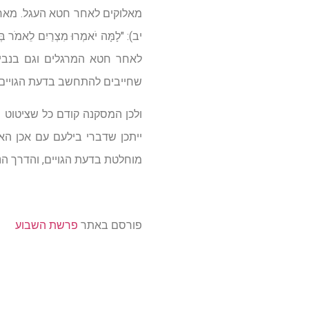
מאלוקים לאחר חטא העגל. מאחר 
יב): "לָמָּה יֹאמְרוּ מִצְרַיִם לֵאמֹר בְּר
לאחר חטא המרגלים וגם בנבי
שחייבים להתחשב בדעת הגויים.
ולכן המסקנה קודם כל שציטוט ש
ייתכן שדברי בילעם עם אכן ה
מוחלטת בדעת הגויים, והדרך הנ
פורסם באתר
פרשת השבוע