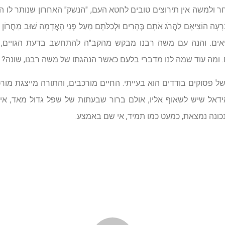
ולמשה אין תירוצים טובים לחטא העם, "הנשק" האחרון שנותר לו הוא
ָעָה הוֹצִיאָם לַהֲרֹג אֹתָם בֶּהָרִים וּלְכַלֹּתָם מֵעַל פְּנֵי הָאֲדָמָה שׁוּב מֵחֲרוֹן אַפ
אים. והנה עם משה רבנו מבקש מהקב"ה להתחשב בדעת הגויים, ו
 ומה עוד שמה לנו מדברי בלעם כאשר הנהגתו של משה רבנו, שונה?
ל פסוקים בודדים הוא בעייתי. החיים מורכבים, והתורה מייצגת מורכ
אידאל שיש לשאוף אליו, אולם ברור שבעתות של שפל גדול מאד, א
כונה נמצאת, כמעט כמו תמיד, אי שם באמצע.