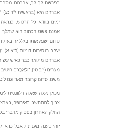
בפרשת לך לך, אברהם מסרב ל
אברהם היא (בראשית י"ד כג): "אִם מִחוּ
ימים בוודאי כל הרכוש, וכנרא
אמנם פשט הכתוב הוא שמלך סד
סדום ישנא אותו בגלל זה בעתיד
יעקב בנסיבות דומות (ל"א א): "וַיִּשְׁמַע 
אברהם מתואר כבר כאיש עשיר ו
מצרים (י"ב טז): "וּלְאַבְרָם הֵיטִיב בַּ
משם. סדום קרובה מאד וגם לוט
מכאן נעלה שאלה רלוונטית לימ
צריך להתחשב באירופה, בארצות 
החלק האחרון בפסוק מדברי בלעם (במדבר כ"ג 
זוהי טענה מעניינת אבל כדאי 