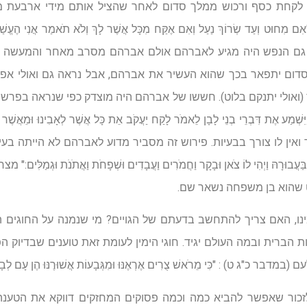
קחת כסף ורכוש ממלך סדום לאחר שהציל אותם מידי ארבעת מל
ט וְעַד שְׂרוֹךְ נַעַל וְאִם אֶקַּח מִכָּל אֲשֶׁר לָךְ וְלֹא תֹאמַר אֲנִי הֶעֱש
ה גם הנפש היה מגיע לאברהם אולם אברהם מסרב מאחר והמעשה ית
ום יתפאר בכך שהוא העשיר את אברהם, אבל נראה גם ואולי אפ
 (ואולי יתנקם בלוט). חששו של אברהם היה מוצדק כפי שנראה בפרשת
אֶת דִּבְרֵי בְנֵי לָבָן לֵאמֹר לָקַח יַעֲקֹב אֵת כָּל אֲשֶׁר לְאָבִינוּ וּמֵאֲשֶׁר לְאָ
אין לו צורך בבעיות. פירוש זה מסביר מדוע לאברהם לא הייתה בע
עֲבוּרָהּ וַיְהִי לוֹ צֹאן וּבָקָר וַחֲמֹרִים וַעֲבָדִים וּשְׁפָחֹת וַאֲתֹנֹת וּגְמַל
 שהוא בן משפחה נשאר שם.
ינו, האם צריך להתחשב בדעתם של הגויים? מי שנמנה על החוגים המ
הברית ובמה העולם יגיד. חוגי הימין לעומת זאת טוענים שבדיוק הפ
ט) : "כִּי מֵרֹאשׁ צֻרִים אֶרְאֶנּוּ וּמִגְּבָעוֹת אֲשׁוּרֶנּוּ הֶן עָם לְבָדָד יִשְׁכ
לזכור שאפשר להביא כמה וכמה פסוקים המחזקים דווקא את הטענה