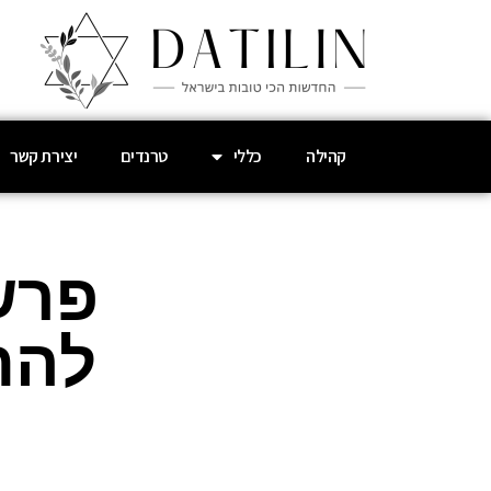
קהילה
כללי
טרנדים
יצירת קשר
פרש
להת