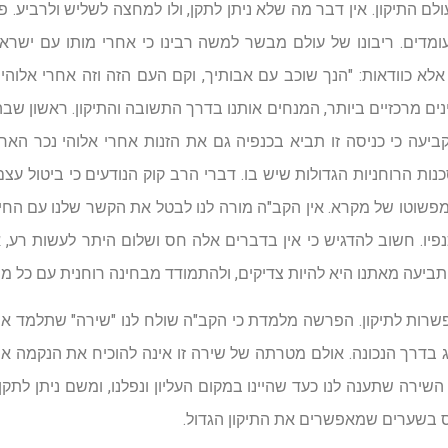
ם התיקון. אין דבר מה שלא ניתן לתקן, ולו למחצה לשליש ולרביע.
ומדים. ריבונו של עולם מבשר למשה רבינו כי אחרי מותו עם ישרא
א כוודאות: "הנך שוכב עם אבותיך, וקם העם הזה וזה אחרי אלוהי נכ
נים מרכזיים ביותר, המנחים אותנו בדרך התשובה והתיקון. ראשון ש
עה כי כניסה זו תביא בכנפיה גם את הזנות אחרי אלוהי נכר הארץ. 
נות הרוחניות הגדולות שיש בו. דברי הרב קוק הנודעים כי ביטול עצ
מפשוטו של מקרא. אין הקב"ה מורה לנו לבטל את הקשר שלנו עם החיי
יו. חשוב להדגיש כי אין בדברים אלה חס ושלום היתר לעשות רע, או
התביעה מאתנו היא להיות צדיקים, ולהתמודד מבחינה רוחנית עם כל 
רות לתיקון. הפרשה מלמדת כי הקב"ה שולח לנו "שירה" שתלמד א
 בדרך הנכונה. אולם מטרתה של שירה זו אינה להוכיח את הנקמה א
השירה שתענה לנו כעד שהיינו במקום העליון ונפלנו, ומשם ניתן לתקן 
ס בשערים שמאפשרים את התיקון הגדול.