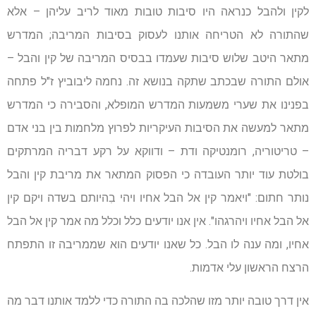
לקין ולהבל כנראה היו סיבות טובות מאוד לריב עליהן – אלא
שהתורה לא הטריחה אותנו לעסוק בסיבות המריבה; המדרש
מתאר היטב שלוש סיבות שעמדו בבסיס המריבה של קין והבל –
אולם התורה שבכתב שתקה בנושא זה. נחמה ליבוביץ ז"ל פתחה
בפנינו את שערי משמעות המדרש המופלא, והסבירה כי המדרש
מתאר למעשה את הסיבות העיקריות לפרוץ מלחמות בין בני אדם
– טריטוריה, רומנטיקה ודת – ודווקא על רקע דבריה המרתקים
בולטת עוד יותר העובדה כי הפסוק המתאר את מריבת קין והבל
נותר חתום: "ויאמר קין אל הבל אחיו ויהי בִהיותם בשדה ויקם קין
אל הבל אחיו ויהרגהו". אין אנו יודעים כלל וכלל מה אמר קין אל הבל
אחיו, ומה ענה לו הבל. כל שאנו יודעים הוא שממריבה זו התפתח
הרצח הראשון עלי אדמות.
אין דרך טובה יותר מזו שהלכה בה התורה כדי ללמד אותנו דבר מה