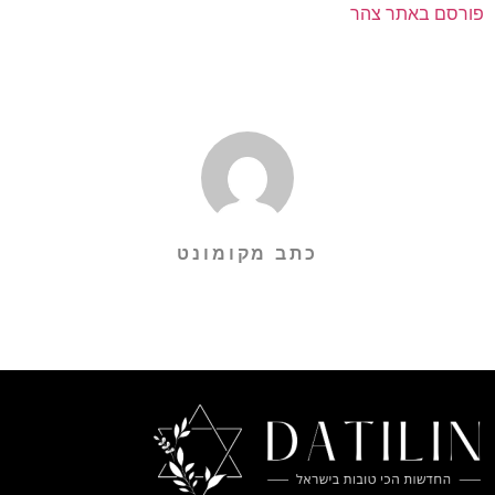
פורסם באתר צהר
כתב מקומונט