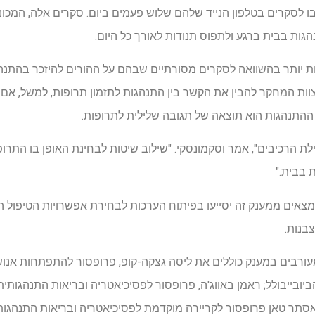
בו לסקרים בטלפון הנייד שלהם שלוש פעמים ביום. סקרים אלה, המכוני
גות בבית ברגע ולתפוס תנודות לאורך כל היום.
קות יותר בהשוואה לסקרים מסורתיים שבהם על ההורים להיזכר בהתנהג
ות המחקר להבין את הקשר בין התנהגות לתזמון תרופות, למשל, אם
ההתנהגות הוא תוצאה של תגובה שלילית לתרופות.
לת הרכיבים", אמר וסקמונסקי. "שילוב שיטות לבחינת האופן בו התרו
 בבית."
מצאים ממענק זה יסייעו בפיתוח הערכות לבחירת אפשרויות הטיפול הט
בנות.
ורבים במענק כוללים את ליסה גצקה-קופ, פרופסור להתפתחות אנושי
ובייבולל; ראמן באווג'ה, פרופסור לפסיכיאטריה ובריאות התנהגותית
ואסתר טאן פרופסור לקריירה מוקדמת לפסיכיאטריה ובריאות התנהגות