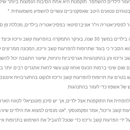
לעזור לילדים להשתפר. תוקפנות היא אחת הסיבות הנפוצות ביותר שי
ם בטוחים ונטועים היטב שאפקטיביים עשויים להשפיע משמעותית. "
ר לפסיכיאטריה ויו"ר אוניברסיטאי בפסיכיאטריה בילדים, מכללת פן ס
Waxmonsky למדה פסיכיאטריה בילדים במשך 30 שנה, בעיקר התמקדה בהפרעות ק
הוא הסביר כי בעוד שתרופות להפרעות קשב וריכוז, המכונה ממריצים
ביים, 40% לא מראים שום שינוי ברמות הכעס ואחוז קטן עשוי לחוות אתגרים רבים יות
ש בטרם עת תרופות להפרעות קשב וריכוז ולנקוט בהתערבויות אינטנסיב
 של אשפוז כדי לעזור בהתנהגות.
 להפחית את התוקפנות אצל ילדים, אך יש סיכון פוטנציאלי לטווח האר
 קשב וריכוז", אמר וסקמונסקי. "אנו מנסים למצוא את הילדים שיגיבו
 ידי הפרעות קשב וריכוז כדי שנוכל להגביל את השימוש בתרופות אינ