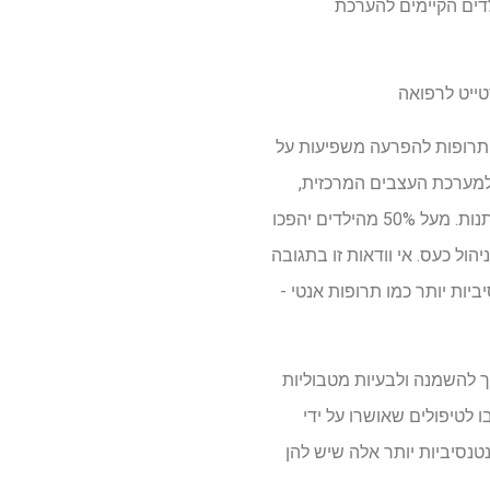
לדים הקיימים להערכת
טייט לרפואה
שב וריכוז וכיצד תרופות להפרעה משפיעות על
 למערכת העצבים המרכזית,
נמצאו כמסייעות הן בהפרעות קשב וריכוז והן בהתנהגויות אגרסיביות ורגיזות, שיעור התגובה יכול להשתנות. מעל 50% מהילדים יהפכו
ר בניהול כעס. אי וודאות זו בתגובה
יות יותר כמו תרופות אנטי -
וך להשמנה ולבעיות מטבוליות
 לטיפולים שאושרו על ידי
טנסיביות יותר אלה שיש להן