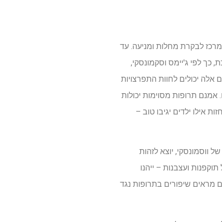
רית בגילאי שלוש עד 17 אובחנו עם הפרעת קשב וריכוז (ADHD), על פי המרכז לבקרת מחלות ומניעה. עד
 כך לפי ג'יימס וסקמונסקי,
 אלה יכולים לחוות התפרצויות
 אמנם תרופות מסוימות יכולות
ת אילו ילדים יגיבו טוב –
בראשותו של ווסמונסקי, יוצא לזהות
תוקפנות ועצבנות – ייהנו
ם מראים שיפורים בתרופות נגד