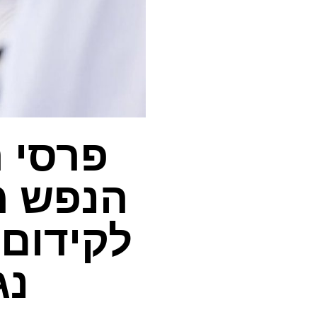
פרסי ה
לקידום
נג