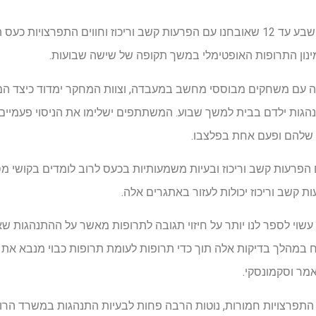
צוות המחקר יגייס ילדים בגילאי שבע עד 12 שאובחנו עם הפרעות קשב וריכוז וחווים הת
נון התרופות האופטימלי במשך תקופה של שישה שבועות.
 עם משחקים מבוססי מחשב במעבדה, וצוות המחקר ימדוד כיצד המו
תנהגות ילדם בבית למשך שבוע. המשתתפים ישלימו את הניסוי פעמיים
ת שלהם ופעם אחת בפלצבו.
לדים עם הפרעות קשב וריכוז ובעיות משמעותיות בכעס לרוב לומדים בקושי
ת קשב וריכוז יכולות לעזור באתגרים אלה.
וי לספר לנו יותר על חיזוי תגובה לתרופות מאשר על ההתנהגות שאנו 
במהלך בדיקות אלה תוך כדי תרופות לעומת תרופות כבוי מנבא את 
מר וסקמונסקי.
ם התפרצויות חמורות, נוטות הרבה פחות לבעיות התנהגות במשרד הר