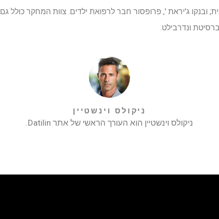
; ובנקו ג'יראת ', פרופסור חבר לרפואת ילדים. צוות המחקר כולל גם 
ברסיטת ונדרבילט.
ניקולס וינשטיין
ניקולס וינשטיין הוא העורך הראשי של אתר Datilin.