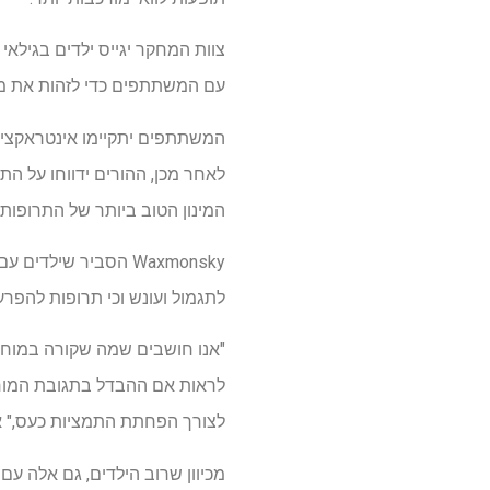
עם המשתתפים כדי לזהות את מי
המשתתפים יתקיימו אינטראקציה
לאחר מכן, ההורים ידווחו על ה
המינון הטוב ביותר של התרופו
Waxmonsky הסביר שי
לתגמול ועונש וכי תרופות להפרעו
"אנו חושבים שמה שקורה במוח עש
לראות אם ההבדל בתגובת המוח 
לצורך הפחתת התמציות כעס," א
מכיוון שרוב הילדים, גם אלה ע