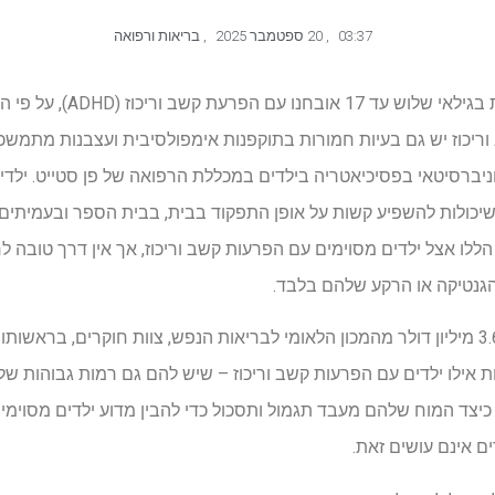
03:37
,
20 ספטמבר 2025
,
בריאות ורפואה
כ -7 מיליון ילדים בארצות הב
 וריכוז יש גם בעיות חמורות בתוקפנות אימפולסיבית ועצבנות מתמשכת,
ניברסיטאי בפסיכיאטריה בילדים במכללת הרפואה של פן סטייט. ילדים
 שיכולות להשפיע קשות על אופן התפקוד בבית, בבית הספר ובעמיתים.
לו אצל ילדים מסוימים עם הפרעות קשב וריכוז, אך אין דרך טובה לחזו
הגנטיקה או הרקע שלהם בלבד.
כעת, עם מענק של חמש שנים, 3.6 מיליון דולר מהמכון הלאומי לבריאות הנפש, צוות חוקרים, 
ות אילו ילדים עם הפרעות קשב וריכוז – שיש להם גם רמות גבוהות של 
 כיצד המוח שלהם מעבד תגמול ותסכול כדי להבין מדוע ילדים מסוימי
ם אינם עושים זאת.