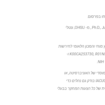
בנוסף ל- Gouaux, Trussell and Fang, מחברים משותפים כוללים את קתי ג'יי ספנגלר, Ph.D., Jumi Park, Ph.D., מ- OHSU; ונטלי
 מוחי והמכון הלאומי לחירשות
והפרעות תקשורת אחרות, כל המוסדות הלאומיים לבריאות, מספרי הפרסים K00CA253730, R01NS038631, R35NS16798 ו-
 ידי ועדת הטיפול והשימוש המוסדי של האוניברסיטה, או
IACUC. העדיפות של ה- IACUC היא להבטיח את בריאותם ובטיחותם של נבדקי מחקרי בעלי חיים. ה- IACUC בודק גם נהלים כדי
ם עם בעלי החיים. ה- IACUC מבצע סקירה קפדנית של כל הצעות המחקר בבעלי