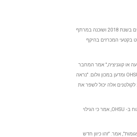
באמצעות מיקרוסקופיית הקריו-אלקטרונים החדישה של OHSU, הוקמה כאחד משלושה מרכזים לאומיים בשנת 2018 ושוכנה במרתף
מט בקטעי המכרזים בהיקף
ועה או קוגניציה," אמר המחבר
המשותף לורנס טרוסל, דוקטורט, פרופסור לאוטולרינגולוגיה/ניתוח ראש וצוואר בבית הספר לרפואה OHSU ומדען במכון וולום. "נראה
 לקולטנים אלה יכול לשפר את
Gouaux, חוקר עם המכון הרפואי של הווארד יוז והג'ניפר וברנרד לקראוט, כיסא הוענק למחקר מדעי המוח ב- OHSU, אמר כי הגילוי
מות", אמר. "זהו כיוון חדש