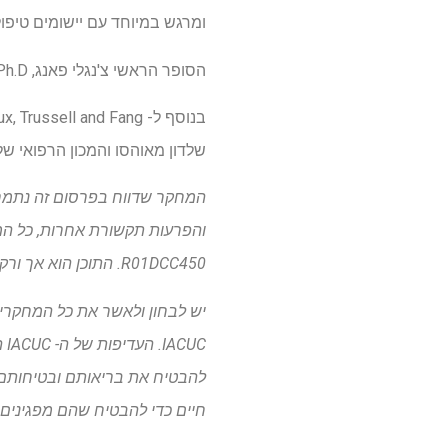
ומרגש במיוחד עם יישומים טיפולי
הסופר הראשי צ'נגלי פאנג, Ph.D., חוקר פוסט -דוקטורט במעבדת גוו, ערך כמעט את כל הניסויים שדווחו בפרסום.
שלדון מאוהסו והמכון הרפואי של ה
המחקר שדווח בפרסום זה נתמך על
R01DCC450. התוכן הוא אך ורק באחריות הכותבים ואינו בהכרח מייצג את השקפותיו הרשמיות של ה- NIH.
חיים כדי להבטיח שהם מפגינים 