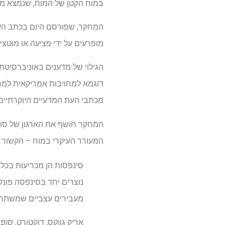
במוח הקטן של המוח, שנמצא מאחו
המחקר, שפורסם היום בכתב ה
מופרעים על ידי פציעה או מוטציו
הגילוי של מדענים באוניברסיטת 
דוגמא למחויבות אמריקאית למ
מכתבי העת המדעיים היוקרתיים ב
המחקר חושף את הארגון של סוג 
המעורר העיקרי במוח – הקשור יח
סינפסות הן מכריעות בכל 
נוצרים יחד בסינפסה פונקצ
מעבירים עצביים שמשתחרר
אריק גווקס, דוקטורט,
סופר