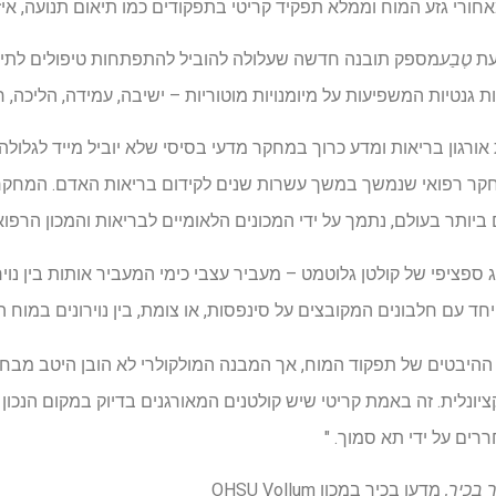
רי גזע המוח וממלא תפקיד קריטי בתפקודים כמו תיאום תנועה, איזון 
עת
טֶבַע
מספק תובנה חדשה שעלולה להוביל להתפתחות טיפולים לתיק
ת גנטיות המשפיעות על מיומנויות מוטוריות – ישיבה, עמידה, הליכה, רי
אורגון בריאות ומדע כרוך במחקר מדעי בסיסי שלא יוביל מייד לגלולה
חקר רפואי שנמשך במשך עשרות שנים לקידום בריאות האדם. המחק
יותר בעולם, נתמך על ידי המכונים הלאומיים לבריאות והמכון הרפואי 
ספציפי של קולטן גלוטמט – מעביר עצבי כימי המעביר אותות בין נוי
ד עם חלבונים המקובצים על סינפסות, או צומת, בין נוירונים במוח ה
ההיבטים של תפקוד המוח, אך המבנה המולקולרי לא הובן היטב מבחי
יונלית. זה באמת קריטי שיש קולטנים המאורגנים בדיוק במקום הנכון 
ים על ידי תא סמוך. "
 בכיר,
מדען בכיר במכון OHSU Vollum