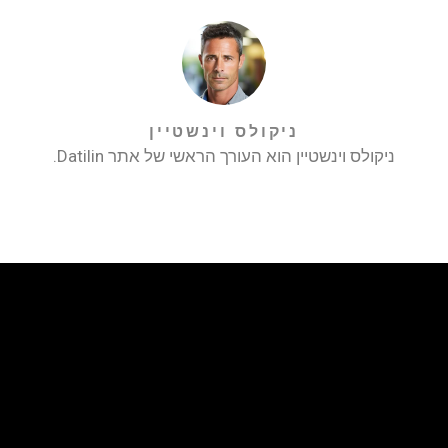
ניקולס וינשטיין
ניקולס וינשטיין הוא העורך הראשי של אתר Datilin.