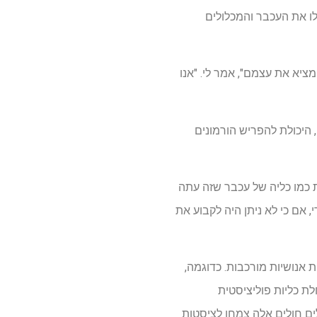
ו את העכבר והמכלולים
ציא את עצמם", אמר לי. "אנו
ן, היכולת להפריש הורמונים
ת כמו כליה של עכבר שזה עתה
 אם כי לא ניתן היה לקבוע את
אנושיות מורכבות. כדוגמה,
בדן של גן PKD2 פונקציונלי-הגורם למחלת כליות פוליציסטית
לים חולים אלה צמחו לציסטות