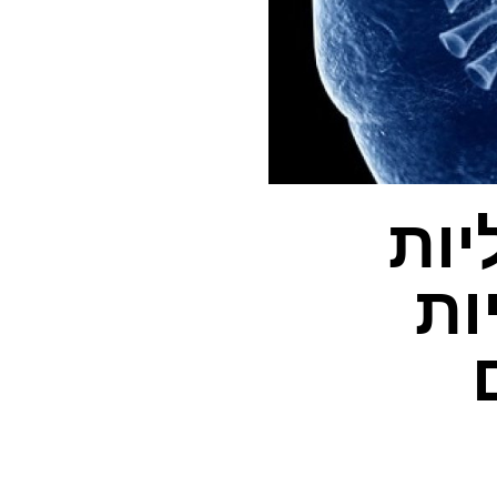
יות
ות