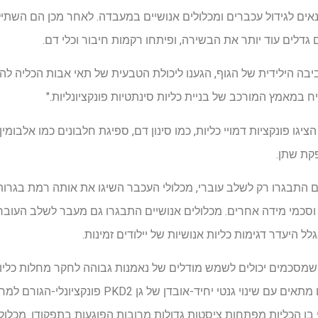
ים לגידול עכברים ומכלולים אנושיים במעבדה. לאחר מכן הם השתיל
גדלים עוד יותר את הבשירה, ופיתחו רקמות חיבור וכלי דם.
בה הילידית של הגוף, הגענו ליכולת הטבעית של תאי אבות הכליה להמ
 במאמץ המורכב של בניית כליות סינתטיות פונקציונליות."
ציגו פונקציות דמויי כליות, כמו סינון דם, ספיגת חלבונים כמו אלבומי
קת שתן.
ים התבגרו רק לשלב עוברי, מכלולי העכבר השיגו את אותה רמת בגרו
וסכמי מידה אחרים. מכלולים אנושיים התבגרו גם מעבר לשלב העוברי,
היעדר דגימות כליות אנושיות של יילודים זמינות.
סכמים יכולים לשמש מודלים של נאמנות גבוהה לחקר מחלות כליות 
המדענים גידלו מכלולים אנושיים מתאים עם שינוי גנטי יחיד-או
י בו הכליות מפתחות ציסטות גדולות מרובות הפוגעות בתפקודן. מכלו