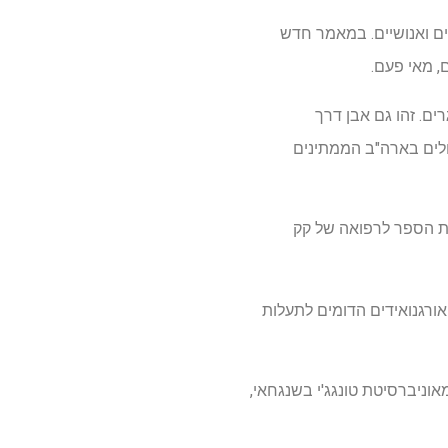
ת של עכברים ואנושיים. במאמר חדש
, מאי פעם.
ים. זהו גם אבן דרך
ולים בארה"ב הממתינים
ית הספר לרפואה של קק
יצרו אורגנואידים הדומים לתעלות
הואנג, פדרו מדינה וזיפנג זנג ממעבדת LI, וג'ינקאן הוא מאוניברסיטת טונגג'י בשנגחאי,