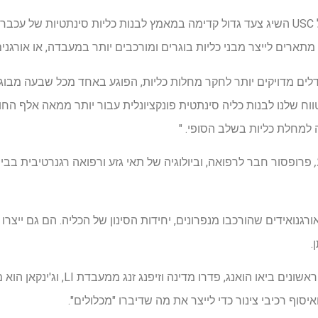
צוות מחקר בהנהגת תאי גזע של USC השיג צעד גדול קדימה במאמץ לבנות כליות סינתטיו
תארים לייצר מבני כליות בוגרים ומורכבים יותר במעבדה, או אורגנים
ודלים מדויקים יותר לחקר מחלות כליות, הפוגע באחד מכל שבעה מבוגר
ח שלנו לבנות כליה סינתטית פונקציונלית עבור יותר ממאה אלף הח
מחלת כליות בשלב הסופי. "
,
פרופסור חבר לרפואה, וביולוגיה של תאי גזע ורפואה רגנרטיבית בב
 LI בנו בעבר אורגנואידים שהורכבו מנפרונים, יחידות הסינון של הכליה. הם גם י
.
כעת, בהובלתם של המחברים הראשונים ביאו 
סוף רכיבי צינור כדי לייצר את מה שדיברו "מכלולים".