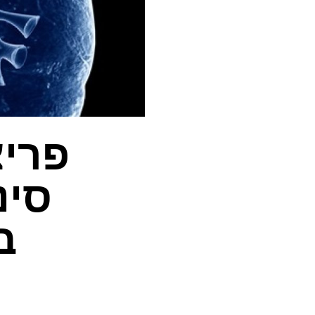
פריצ
סינ
ב