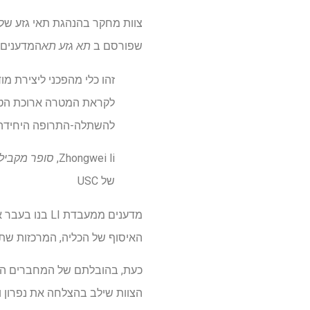
שפורסם ב
תא גזע תא
המדענים מ
זהו כלי מהפכני ליצירת מ
לקראת המטרה ארוכת הטוו
להשתלה-התרופה היחידה ל
Zhongwei li,
סופר מקביל
של USC
מדענים ממעבדת
האיסוף של הכליה, המרכזות שתן
הצוות שילב בהצלחה את נפרון ואי