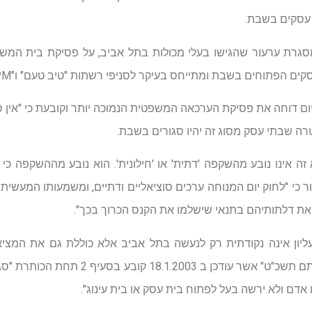
 עסקים בשבת.
רת ערעור שהגישו בעלי מכולות בתל אביב, על פסיקת בית המשפט 
ים הפתוחים בשבת ומתייחס בעיקר לסניפי רשתות "טיב טעם" ו"AM:PM".
ם דוחה את פסיקת הערכאה המשפטית הנמוכה יותר וקובעת כי "אין
טרה שבתי עסק מסוג זה יהיו סגורים בשבת.
זה אינו נובע מהשקפה 'דתית' או 'חילונית'. הוא נובע מההשקפה כי 
ר כי "לחוק יום המנוחה ערכים סוציאליים ודתיים, ומשמעותו המעשית 
 את דלתותיהם בתנאי שישלמו את הקנס הכרוך בכך".
ון אינה נקודתית רק לנעשה בתל אביב אלא כוללת גם את המציאו
העירוני "פתיחת בתי עסק וסגירתם תשכ"ט" אשר 
 אדם ולא ירשה בעל לפתוח בית עסק או בית עינוג".