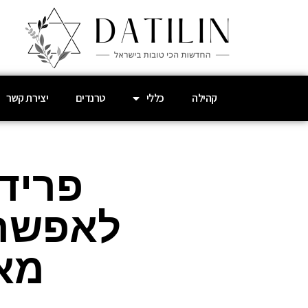
קהילה
כללי
טרנדים
יצירת קשר
פרידמ
לאפשר 
מאח