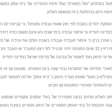
הפועל במתחם "מול הפארק" נופל תחת ההגדרה של בית עסק כמשמעו
ומה היום בהחלטת בית המשפט העליון.
בעניין "העסקת יהודים בשבת לפי חוק שעות עבודה ומנוחה", כי קביעת יו
מדינה יהודית וכי איסור עבודה בימי שבת וחג אינם משום כפיה דתית.
 אהרן ברק כי איסור העבדה ועבודה בשבת הולם את ערכיה של מד
בג"צ דחה את בקשתה של חברת דיזיין 22 שיום המנוחה יהיה יום נייד לפי רצון המעביד
י וכי החוק נועד לשמור על צביונה של מדינת ישראל כמדינה יהודית.
לאזורי פתיחה של מסעדות ובתי קפה ביום המנוחה. סטטוס קוו זה מת
חס ל"טיב טעם" שאותו מגדיר החוק כ "בית עסק". אל לנו לאפשר לעב
יים להסתתר מאחורי הסטטוס קוו הקיים.
פט העליון מהיום נבעה מעתירה של בעלי עסקים מקומיים שנפגעו 
 ברעננה הכנסות כל בתי העסק השומרים על החוק וסגורים בשבת נפ