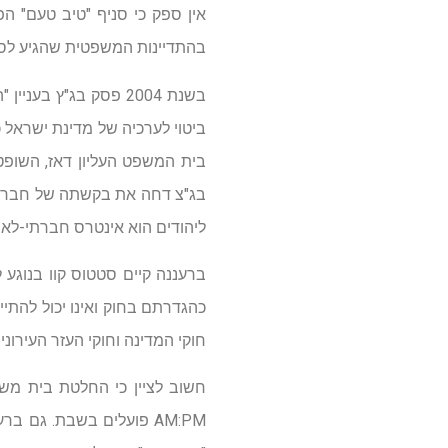
אין ספק כי סניף "טיב טעם" 
בהתדיינות המשפטית שהגיע לסי
בשנת 2004 פסק בג"ץ 
ביטוי לערכיה של מדינת ישראל כ
בית המשפט העליון דאז, השופט
ליהודים הוא אינטרס חברתי-לאומ
ברעננה קיים סטטוס קוו בנוגע 
כהגדרתם בחוק ואינו יכול להתיי
חוקי המדינה וחוקי העזר העירונ
חשוב לציין כי החלטת בית מש
AM:PM פועלים בשבת. גם