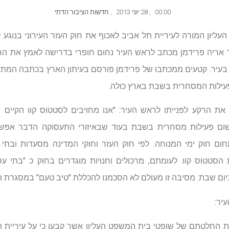
00:00
,
28 יוני 2013
,
חדשות הציבור הדתי
יון המורה לעיריית תל אביב לאכוף את חוק העזר העירוני בנוגע ל
 אריה פרידמן מכתב לראש העיר נחום חופרי בדרישה לאמץ את החל
 בעיר. קטעים ממכתבו של פרידמן פורסם בעיתון הארץ בכתבה המ
עילות המסחרית בשבת בארץ כולה.
 את הרקע לפנייתו לראש העיר: "אנו מחויבים לסטטוס קוו הקיים 
שום פעילות מסחרית בשבת בעוד שבאיזורי התעסוקה הדבר אפשרי. 
ום חוק ימי המנוחה. לפי חוק העזר וחוקי המדינה מסעדות ובתי 
סטטוס קוו. לעומתם, מרכולים וחנויות מוגדרים בחוק כ "בתי ע
ם שבת. מסיבה זו מעולם לא הסכמנו להכללת "טיב טעם" במסגרת הסט
יר:
 החלטתם של שופטי בית המשפט העליון אשר קבעו כי על עיריית ת