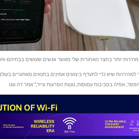
י-מעבר למהירויות שיא כדי לתעדף ביצועים אמינים בתנאים מאתגרים בעול
פסד, אפילו בסביבות עמוסות, נוטות הפרעות ונייד," אמר דה וגט.