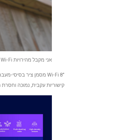
אני מקבל מהירויות Wi-Fi מהירות יותר בחצר האחורית שלי מאשר אנשים שעושים בבתיהם-והכל בזכות Eero Outdoor 7
"Wi-Fi 8 מסמן ציר בסיס
קישוריות עקבית, נמוכה וחסרת ה