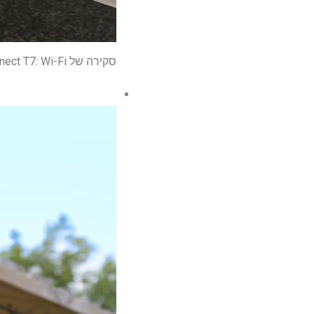
סקירה של Acer Preant Connect T7: Wi-Fi נתב רשת משחקים המופעל על 7