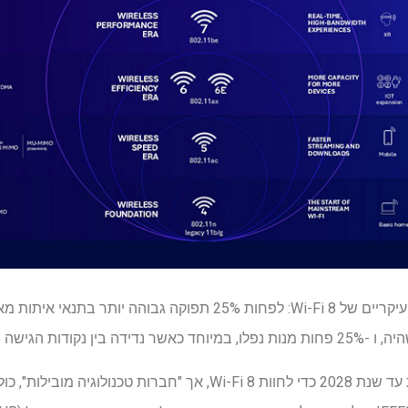
קוואלקום אמרה שנצטרך לחכות עד שנת 2028 כדי לחוות Wi-Fi 8, אך "חב