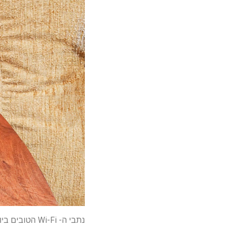
נתבי ה- Wi-Fi הטובים ביותר לשנת 2025: נבדקו ומדורגים