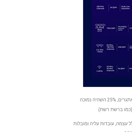
השחרור הדגיש שלושה יתרונות עיקריים של Wi-Fi 8: לפחות 25% תפוקה גבוהה יותר בתנאי איתות מאתגרים, 25% השהיה נמוכה
רות טכנולוגיה מובילות", כולל עצמה, עובדות עליה ומובלות