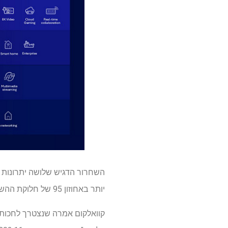
יותר באחוזון 95 של חלוקת ההשהיה, ו -25% פחות מנות נפלו, במיוחד כאשר נדידה בין נקודות הגישה (כמו ברשת רשת).