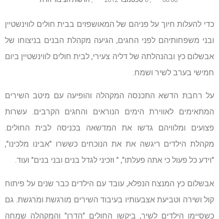
כדי להעלות חיוך על פניהם של המאושפזים בבית חולים לווינשטיין
ובני משפחותיהם לפני החגים, הגיעה מקהלת הבנים בניצוחו של
אבשלום כץ ובהנהלתה של דליה צעירי, לבית חולים לווינשטיין ביום
חמישי בערב לשיר ושמח.
על רחבת הדשא התכנסה המקהלה והופיעה עם מיטב השירים
המתאימים לאווירת הימים הנוראים והחגים הקרבים. עשרות
פצועים ומלוויהם גדשו את המדשאה בכניסה לבית החולים.
מקהלת הילדים ריגשה את את הנוכחים כששרו "אבינו מלכינו",
"וידע כל פעול כי אתה פעלתו", " וזכיני לגדל בנים ובני בנים" ועוד.
אבשלום כץ המנצח הנפלא, עובד עם הילדים כבר שנים על פיתוח
קול ושירה וטביעת אצבעותיו בעיבוד השירים מורגשת ומרגשת. גם
כשסיימו הילדים לשיר, ביקשו החולים "הדרן" והמקהלה שמחה