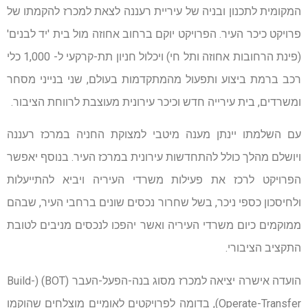
המקומית לתכנון ובניה של עיריית רעננה לצאת למכרז להקמתו של
פרויקט כיכר העיר. הפרויקט יוקם ברחוב אחוזה מול בית 'יד לבנים'
(פינת הרחובות אחוזה ותל חי) ויכלול חניון תת-קרקעי ל- 1,000 כלי
רכב ברמת ביצוע ותפעול מהמתקדמות בעולם, שני בנייני מסחר
ומשרדים, בית עירייה חדש וכיכר עירונית מעוצבת לרווחת הציבור.
עם השלמתו יינתן מענה מיטבי למצוקת החניה במרכז רעננה
ויושלם מהלך כולל להתחדשות עירונית במרכז העיר. בנוסף יאפשר
הפרויקט לרכז את פעילות משרדי העיריה ויביא להתייעלות
ולחיסכון כספי ניכר, בשל שחרור נכסים שונים ברחבי העיר, שבהם
ממוקמים כיום משרדי העיריה ואשר יהפכו לנכסים מניבים לטובת
התקציב הציבורי.
הועדה אישרה יציאה למכרז מסוג בנה-הפעל-העבר (BOT) (Build-
Operate-Transfer), בדומה לפרויקטים לאומיים מוצלחים שהוקמו