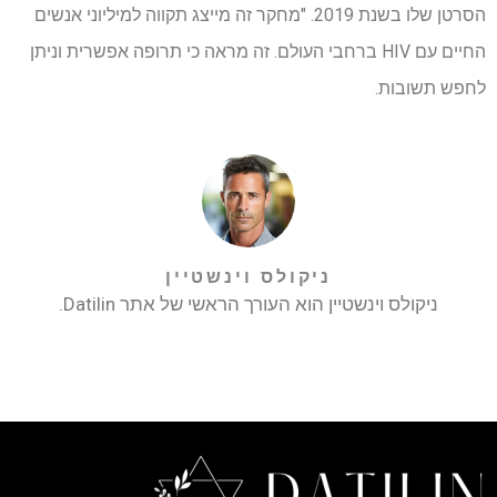
הסרטן שלו בשנת 2019. "מחקר זה מייצג תקווה למיליוני אנשים
החיים עם HIV ברחבי העולם. זה מראה כי תרופה אפשרית וניתן
לחפש תשובות.
ניקולס וינשטיין
ניקולס וינשטיין הוא העורך הראשי של אתר Datilin.