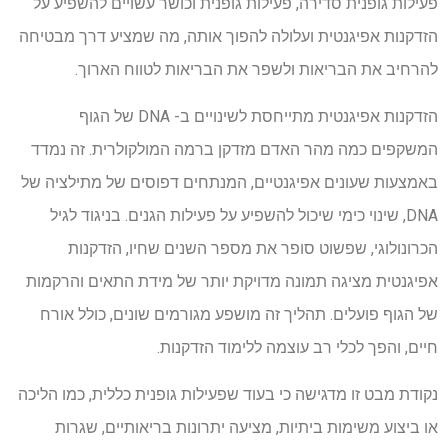
פעילות גופנית סדירה, פעילות גופנית וכושר עשויים להשפיע על
הזדקנות אפיגנטית ועלולה להפוך אותה, מה שמציע דרך מבטיחה
להרחיב את הבריאות ולשפר את הבריאות לטווח הארוך.
הזדקנות אפיגנטית מתייחסת לשינויים ב- DNA של הגוף
המשקפים כמה מהר האדם מזדקן ברמה המולקולרית. זה נמדד
באמצעות שעונים אפיגנטיים, המנתחים דפוסים של מתילציה של
DNA, שינוי כימי שיכול להשפיע על פעילות הגנים. בניגוד לגיל
הכרונולוגי, שפשוט סופר את מספר השנים שחיו, הזדקנות
אפיגנטית מציגה תמונה מדויקת יותר של מידת התאים והרקמות
של הגוף פועלים. תהליך זה מושפע מגורמים שונים, כולל אורח
חיים, והפך לכלי רב עוצמה ללימוד הזדקנות.
נקודת מבט זו מדגישה כי בעוד שפעילות גופנית כללית, כמו הליכה
או ביצוע משימות ביתיות, מציעה יתרונות בריאותיים, שגרות