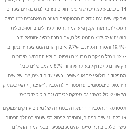
14 ב
כתב עת נוירוכירורגי סיני
ו חולים נעו בגילם מבוגרים צעירים
ועד קשישים, עם גידולים הממוקמים באזורים מאתגרים כמו בסיס
הגולגולת, המוח הקטן וגזע המוח. הסרת גידולים ברוטו-טוטלית
הושגה אצל 71% מהמטופלים, עם הסרה כמעט-טוטאלית ב
-19.4% והסרה חלקית ב -9.7%. אובדן הדם הממוצע היה נמוך ב
-1,127 מ"ל ממקרים מבוימים טיפוסיים ולא התרחשו סיבוכים
הקשורים לתסחיף. בעת השחרור, 87% מהמטופלים סבלו
מתפקוד נוירולוגי יציב או משופר, ובשני 12 חודשים, שני שלישים
היו נטולי סימפטומים. פרופסור יי לו הסביר,
"יש צורך דחוף בפתרון
חדשני שיכול להשיג גם מחיקת כלי דם וגם ביטול סיבוכים".
אסטרטגיית הסבירה התמקדה בסתירה של מזינים עורקים עמוקים
או בלתי נגישים בניתוח, והותירה לניהול כלי שטחי במהלך הניתוח.
גישה סלקטיבית זו סייעה להימנע מפגיעה בכלי המוח הרגילים