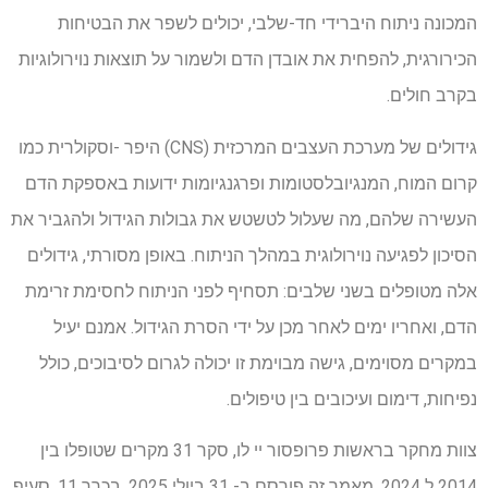
המכונה ניתוח היברידי חד-שלבי, יכולים לשפר את הבטיחות
הכירורגית, להפחית את אובדן הדם ולשמור על תוצאות נוירולוגיות
בקרב חולים.
גידולים של מערכת העצבים המרכזית (CNS) היפר -וסקולרית כמו
קרום המוח, המנגיובלסטומות ופרגנגיומות ידועות באספקת הדם
העשירה שלהם, מה שעלול לטשטש את גבולות הגידול ולהגביר את
הסיכון לפגיעה נוירולוגית במהלך הניתוח. באופן מסורתי, גידולים
אלה מטופלים בשני שלבים: תסחיף לפני הניתוח לחסימת זרימת
הדם, ואחריו ימים לאחר מכן על ידי הסרת הגידול. אמנם יעיל
במקרים מסוימים, גישה מבוימת זו יכולה לגרום לסיבוכים, כולל
נפיחות, דימום ועיכובים בין טיפולים.
צוות מחקר בראשות פרופסור יי לו, סקר 31 מקרים שטופלו בין
2014 ל 2024. מאמר זה פורסם ב- 31 ביולי 2025, בכרך 11, סעיף