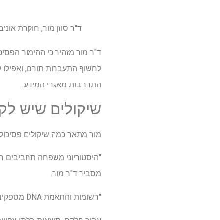
ד"ר סוזן מור, חוקרת אונ
לחשוף התעברות תורם, ואפילו ל
התרחבות מאגרי המידע.
שיקולים שיש לק
מור מתאר כמה שיקולים פסיכולוגיים שהופכים את בדיקת
"היסטוריוני משפחה תחביבים ח
מסביר ד"ר מור.
"רשומות והתאמת DNA מספקים חיזוקים, אתגרים ואפילו איומים לתחושת העצמי של האדם, וזה מתרחש ברמות חסרות תקדים".