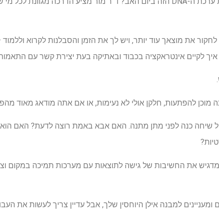
אז, האם כדאי לך לתת מתנה את ערכת ה-DNA הזה ביום האב? ד"ר מור מציע הדרכה מ
לחקור את מוצאך עוד יותר, ויש לך את הזמן והסבלנות לקרוא וללמוד
איך לקיים אינטראקציה בכבוד ובאתיקה בעת יצירת קשר עם התאמות"
ה מוכן להפתעות, חלקן אולי לא נעימות, או אם אתה מודאג מאוד מהפר
ל שיחה כנה לפני מתן מתנה. האם אבא באמת רוצה לדעת? האם הוא מוכ
יות?
 מדגיש את החשיבות של גישה לתוצאות עם מערכות תמיכה במקום וציפ
שים ומעניינים למבנה אילן היוחסין שלך, אבל עדיין צריך לעשות את ה