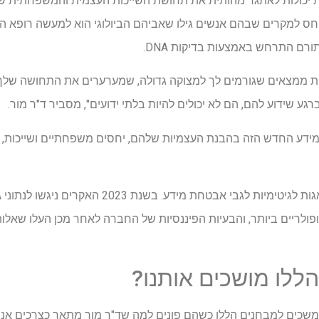
ות יכולות לאתגר מהותית את תחושת השייכות העצמית והמשפחתית ש
יחס למקרים שבהם אנשים גילו שאביהם הביולוגי הוא למעשה רופא הפו
רם התרחש באמצעות בדיקות DNA.
יות ממצאים שגורמים לך למצוקה גדולה, שמערערים את התחושה של
גע שידוע להם, הם לא יכולים להיות בלתי ידועים", מסביר ד"ר מור.
ידע החדש הזה בהבנת העצמיות שלהם, יחסים משפחתיים ושייכות, א
ספקי בדיקות ה-DNA הפופולריים ביותר, והבעיות הפיננסיות של החברה לאחר מכן העלו
ללו מושכים אותנו?
נמשכים למבחנים הללו כשהם פונים למה שד"ר מור מתאר כצרכים אנו