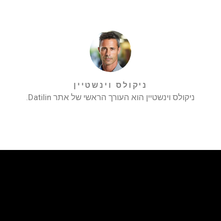
ניקולס וינשטיין
ניקולס וינשטיין הוא העורך הראשי של אתר Datilin.