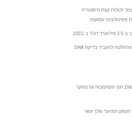
 על עצמך ולגלות קצת היסטוריה
פסיכולוגיות עמוקות.
אבל לדברי ד"ר סוזן מור, חוקרת אוניברסיטה אוסטרלית בדימוס בפסיכולוגיה חברתית והתפתחותית, ההחלטה להעביר בדיקת DNA
ד"ר מור בוחן את הרגשות המורכבים מאחורי בדיקות DNA, תוך הסתמכות על מחקר
 כיצד הנמען המיועד שלך עשוי