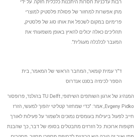
רבות עדכניות חסרות היתכנות כלכלית חזקה. על ידי
מתן אפשרות למחזור של פסולת פלסטיק למוצרי
פרימיום במקום לשכפל את אותו סוג של פלסטיק,
תהליכים כאלה יכולים להאיץ באופן משמעותי את
המעבר לכלכלה מעגלית".
ד"ר עמית קומאר, המחבר הראשי של המאמר, בית
הספר לכימיה בסנט אנדרוס
המנהיג של ארגון השותפים השיתופי, TU Delft בהולנד, פרופסור
Evgeny Pidko, אמר: "כדי שמחזור קטליטי יהפוך למעשי, הזרז
חייב לפעול ביעילות בעומסים נמוכים ולשמור על פעילות לאורך
תקופות ארוכות. כל הזרזים מתבטלים בסופו של דבר, כך שהבנת
מתי ואיך זה קורה היא קריטית לדחיפת מספרי מחזור, מחקרים