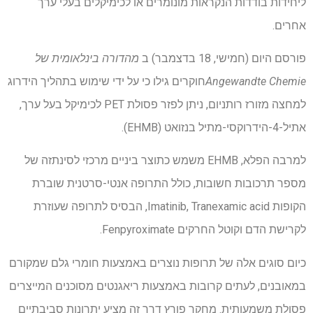
ליחידות בודדות הנקראות מונומרים או לכימיקלים בעלי ערך
אחרים.
פורסם היום (חמישי, 18 בדצמבר) ב
מהדורה בינלאומית של
Angewandte Chemie
חוקרים גילו כי על ידי שימוש בתהליך הידרוג
למחצה מזורז רותניום, ניתן לפזר פסולת PET לכימיקל בעל ערך,
אתיל-4-הידרוקסי-מתיל בנזואט (EHMB).
למרבה הפלא, EHMB משמש כתוצר ביניים מרכזי לסינתזה של
מספר תרכובות חשובות, כולל התרופה אנטי-סרטנית שוברת
הקופות Imatinib, Tranexamic acid, הבסיס לתרופה שעוזרת
לקרישת הדם וקוטל החרקים Fenpyroximate.
כיום סוגים אלה של תרופות נוצרים באמצעות חומרי גלם שמקורם
במאובנים, לעתים קרובות באמצעות ריאגנטים מסוכנים המייצרים
פסולת משמעותית. מחקר פורץ דרך זה מציע יתרונות סביבתיים