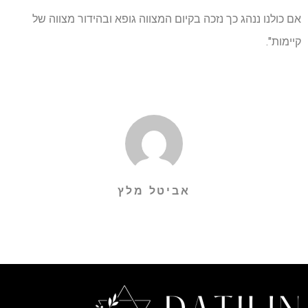
אם כולנו ננהג כך נזכה בקיום המצווה גופא ובהידור מצווה של
קיימות".
אביטל מלץ