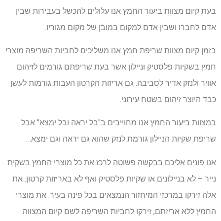
בעת קיום מצוות ביעור החמץ אנו עלולים להכשל בעבירות שבין
אדם לחברו ושבין אדם למקום במובן של מקום מגוריו.
בזמן קיום מצוות שריפת חמץ אנו משליכים לחביות השריפה מוצרי
חמץ בשקיות פלסטיק וניילון אשר בעת שריפתם גורמים לזיהום
אוויר ולנזק אדיר לסביבה. גם אריזות הקרטון העבות גורמות לעשן
כבד היוצר זיהום בשטח עירוני.
במצוות ביעור החמץ אנו מחוייבים ב"בל יראה ובל ימצא" אבל
שריפת שקיות הניילון גורמת לנזק שהוא גם יראה וגם ימצא…
אנו פונים אליכם בבקשה פשוטה לרכז את כל מוצרי החמץ בשקית
נייר – לא בניילונים או שקיות פלסטיק ואף לא באריזות קרטון. את
אלה זירקו במרכזי המיחזור הנמצאים בכל פינה בעיר. את מוצרי
החמץ ללא אריזתם, זירקו לחביות השריפה לשם קיום המצווה.