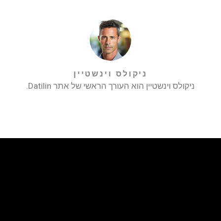
ניקולס וינשטיין
ניקולס וינשטיין הוא העורך הראשי של אתר Datilin.