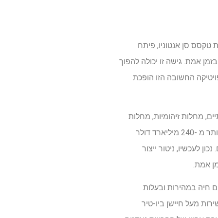
ת טקסס סן אנטוניו, פיתח
מן אמת. גישה זו יכולה להפוך
יפויטיקה החשובה הזו הופכת
יים, מחלות זיהומיות, מחלות
נשימה, מחלות נוירולוגיות ומחלות לב וכלי דם. הביקוש הגלובלי לנוגדנים מונוקלונליים, עם מכירות של יותר מ -240 מיליארד דולר
נכון לעכשיו, ניטור ייצור
ן אמת.
ם חיה במהירות ובעלות
ירות מעל חיישן ביו-טיר