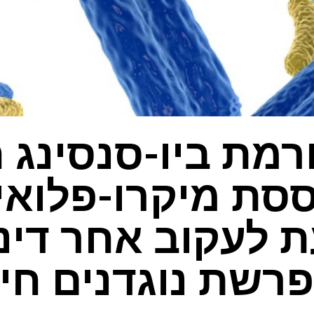
רמת ביו-סנסינג 
סת מיקרו-פלואי
ת לעקוב אחר דינ
רשת נוגדנים חי