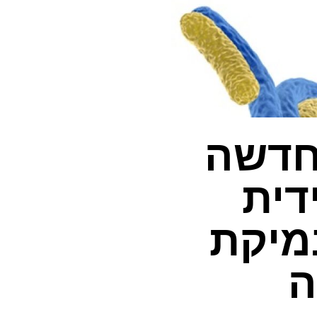
חדשה
דית
מיקת
ה