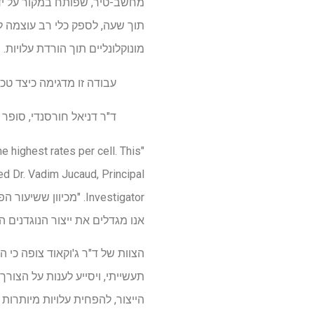
מחשב-טיר, שפותח במקור על ידי
תוך שעה, לספק כלי רב עוצמה להש
מונוקלונליים תוך הורדת עלויות.
עבודה זו מדגימה כיצד טכנו
ד"ר דניאל חורסנדי, סופר 
e highest rates per cell. This
ded Dr. Vadim Jucaud, Principal
Investigator. "מכיו
אנו מגדלים את ייצור הנוגדנים ה
הצוות של ד"ר ג'וקאוד צופה כי 
תעשייתי, ויסייע לענות על הצור
הייצור, להפחית עלויות מיותרות