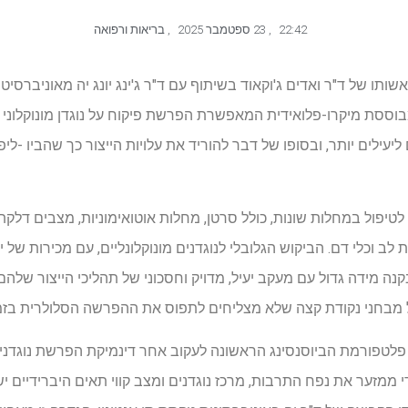
22:42
,
23 ספטמבר 2025
,
בריאות ורפואה
ותו של ד"ר ואדים ג'וקאוד בשיתוף עם ד"ר ג'ינג יונג יה מאוניברסיט
ססת מיקרו-פלואידית המאפשרת הפרשת פיקוח על נוגדן מונוקלוני בז
ם ליעילים יותר, ובסופו של דבר להוריד את עלויות הייצור כך שהביו -ל
ים לטיפול במחלות שונות, כולל סרטן, מחלות אוטואימוניות, מצבים דלקת
ייצור בקנה מידה גדול עם מעקב יעיל, מדויק וחסכוני של תהליכי הייצור שלהם. 
על מבחני נקודת קצה שלא מצליחים לתפוס את ההפרשה הסלולרית בזמ
 פלטפורמת הביוסנסינג הראשונה לעקוב אחר דינמיקת הפרשת נוגדני
י ממזער את נפח התרבות, מרכז נוגדנים ומצב קווי תאים היברידיים יש