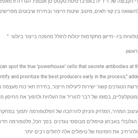
 הקבוצה של ד"ר יה באוניברסיטת טקסס סן אנטוניו. הגדרה זו מאפש
וואה בין קווי תאים, מיטוב שיטות הייצור ובחירת שיבוטים מפרישים ג
לוגיות ביו -חיישן מתקדמות יכולות לחולל מהפכה בייצור ביולוגי. "
ראשון
 can spot the true 'powerhouse' cells that secrete antibodies at th
entify and prioritize the best producers early in the process," ad
ון ששיעור הפרשת הנוגדנים קשור ישירות ליעילות הייצור, בחירת תאי כוח מעצ
מונוקלונליים, בסופו של דבר להוריד את העלויות ולהפוך את החיסון מצי
העיצוב המהיר, המדויק והניתן להרחבה של הפלטפורמה יתמוך במחקר בס
ך הגלובלי באבחון וטיפולים מבוססי נוגדנים. בסך הכל, פלטפורמה חד
 ולהרחיב את הזמינות של טיפולים אלה לחולים רבים יותר.