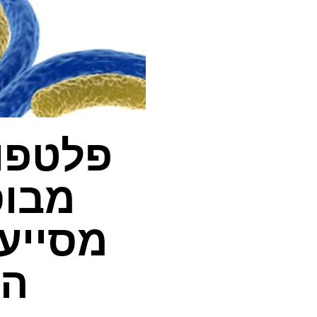
פלטפו
מבוס
מסייע
הפ