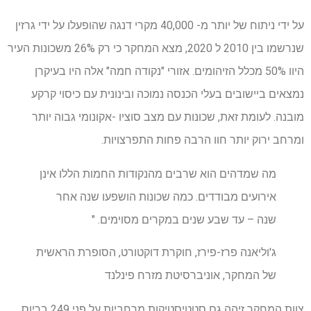
על ידי ניתוח של יותר מ- 40,000 מקרי דנגה שהופעלו על ידי גרזין
שנרשמו בין 2010 ל 2020, מצא המחקר כי רק 26% משכונות העיר
היוו 50% מכלל הזיהומים. אזורי "נקודה חמה" אלה היו בעיקרן
נמצאים ביישובים בעלי הכנסה נמוכה ובינונית עם כיסוי קרקע
מובנה. לעומת זאת, שכונות עם מצב סוציו -אקונומי גבוה יותר
ומרחב ירוק יותר חוו הרבה פחות התפרצויות.
מה שמדהים הוא שרבים מהנקודות החמות הללו אינן
אירועים מבודדים. כמה שכונות הושפעו שנה אחר
שנה – עד שבע שנים במקרים מסוימים. "
ג'וליאנה פרז-פירז, חוקרת דוקטורט, הסופרת הראשית
של המחקר, אוניברסיטת מזרח פינלנד
צוות המחקר זיהה גם סטטיסטיקות מרחביות על פני 249 בריוס