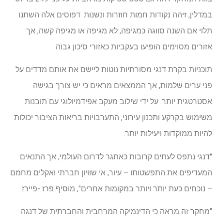
במדלין, זיהה נקודות חמות חוזרות ונשנות. דפוסים אלה השתנו
תלוי אם השנה סווגה כמגיפה, לא מגיפה או מגיפה קשה, אך
אזורים מסוימים הופיעו בעקביות כאזורי סיכון גבוה.
תוכניות בקרת דנגי מסורתיות נוטות ליישם את אותם מדדים על
פני ערים שלמות, אך הממצאים מראים כי יש צורך בגישה
אסטרטגית יותר. על ידי שילוב מעקב אפידמיולוגי עם תובנות
משימוש בקרקע ותכנון עירוני, התערבויות בריאות הציבור יכולות
להיות ממוקדות ויעילות יותר.
"דנגי נתפס לעתים קרובות כאתגר לדרום העולמי, אך התנאים
המעדיפים את התפשטותו – עיור, אי שוויון חברתי ואקלים מחמם
– נוכחים כעת יותר ויותר במקומות אחרים", מוסיף פרז -פיירז.
"מחקר זה מראה כי הדינמיקה המרחבית והחברתית של דנגה