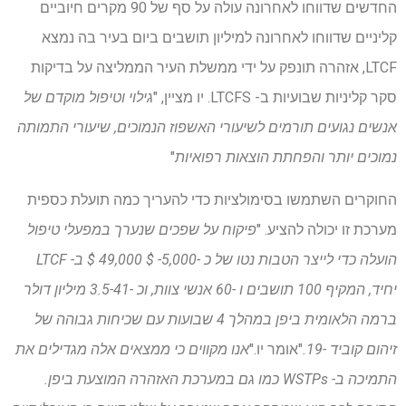
החדשים שדווחו לאחרונה עולה על סף של 90 מקרים חיוביים
קליניים שדווחו לאחרונה למיליון תושבים ביום בעיר בה נמצא
LTCF, אזהרה תונפק על ידי ממשלת העיר הממליצה על בדיקות
סקר קליניות שבועיות ב- LTCFS. יו מציין, "
גילוי וטיפול מוקדם של
אנשים נגועים תורמים לשיעורי האשפוז הנמוכים, שיעורי התמותה
נמוכים יותר והפחתת הוצאות רפואיות
"
החוקרים השתמשו בסימולציות כדי להעריך כמה תועלת כספית
מערכת זו יכולה להציע. "
פיקוח על שפכים שנערך במפעלי טיפול
הועלה כדי לייצר הטבות נטו של כ -5,000- $ 49,000 $ ב- LTCF
יחיד, המקיף 100 תושבים ו -60 אנשי צוות, וכ -3.5-41 מיליון דולר
ברמה הלאומית ביפן במהלך 4 שבועות עם שכיחות גבוהה של
זיהום קוביד -19.
"אומר יו."
אנו מקווים כי ממצאים אלה מגדילים את
התמיכה ב- WSTPs כמו גם במערכת האזהרה המוצעת ביפן.