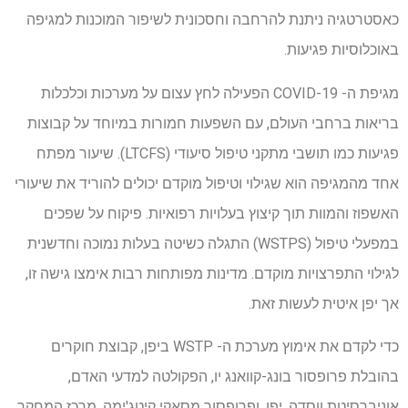
כאסטרטגיה ניתנת להרחבה וחסכונית לשיפור המוכנות למגיפה
באוכלוסיות פגיעות.
מגיפת ה- COVID-19 הפעילה לחץ עצום על מערכות וכלכלות
בריאות ברחבי העולם, עם השפעות חמורות במיוחד על קבוצות
פגיעות כמו תושבי מתקני טיפול סיעודי (LTCFS). שיעור מפתח
אחד מהמגיפה הוא שגילוי וטיפול מוקדם יכולים להוריד את שיעורי
האשפוז והמוות תוך קיצוץ בעלויות רפואיות. פיקוח על שפכים
במפעלי טיפול (WSTPS) התגלה כשיטה בעלות נמוכה וחדשנית
לגילוי התפרצויות מוקדם. מדינות מפותחות רבות אימצו גישה זו,
אך יפן איטית לעשות זאת.
כדי לקדם את אימוץ מערכת ה- WSTP ביפן, קבוצת חוקרים
בהובלת פרופסור בונג-קוואנג יו, הפקולטה למדעי האדם,
אוניברסיטת ווסדה, יפן, ופרופסור מסאקי קיטג'ימה, מרכז המחקר