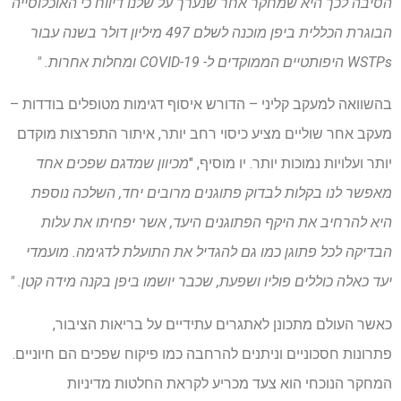
הסיבה לכך היא שמחקר אחר שנערך על שלנו דיווח כי האוכלוסייה
הבוגרת הכללית ביפן מוכנה לשלם 497 מיליון דולר בשנה עבור
WSTPs היפותטיים הממוקדים ל- COVID-19 ומחלות אחרות. "
בהשוואה למעקב קליני – הדורש איסוף דגימות מטופלים בודדות –
מעקב אחר שוליים מציע כיסוי רחב יותר, איתור התפרצות מוקדם
יותר ועלויות נמוכות יותר. יו מוסיף, "
מכיוון שמדגם שפכים אחד
מאפשר לנו בקלות לבדוק פתוגנים מרובים יחד, השלכה נוספת
היא להרחיב את היקף הפתוגנים היעד, אשר יפחיתו את עלות
הבדיקה לכל פתוגן כמו גם להגדיל את התועלת לדגימה. מועמדי
יעד כאלה כוללים פוליו ושפעת, שכבר יושמו ביפן בקנה מידה קטן. "
כאשר העולם מתכונן לאתגרים עתידיים על בריאות הציבור,
פתרונות חסכוניים וניתנים להרחבה כמו פיקוח שפכים הם חיוניים.
המחקר הנוכחי הוא צעד מכריע לקראת החלטות מדיניות