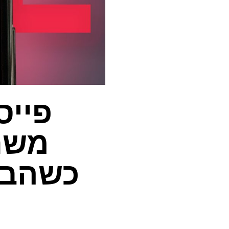
פייס
משת
כשהבא
ה