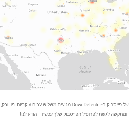
נראה שרוב הדיווחים על הצרות של פייסבוק ב-DownDetector מגיעים משלוש ער
תקשה לגשת לפרופיל הפייסבוק שלך עכשיו – הודע לנו!