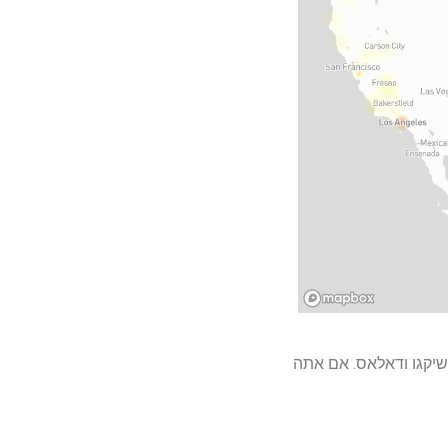
ים עיקריות: ניו יורק, שיקגו ודאלאס. אם אתה