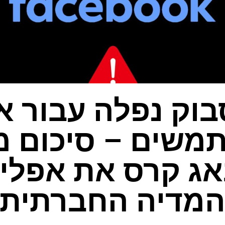
בוק נפלה עבור א
משים – סיכום מ
ג קרס את אפליק
מדיה החברתית