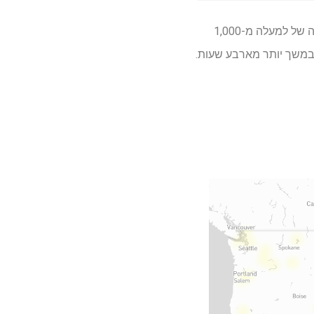
התמונה הברורה ביותר שלנו שיש צרות בפייסבוק מגיעה מהאתר DownDetector, שהראה לפתע עלייה של למעלה מ-1,000
במשך יותר מארבע שעות.