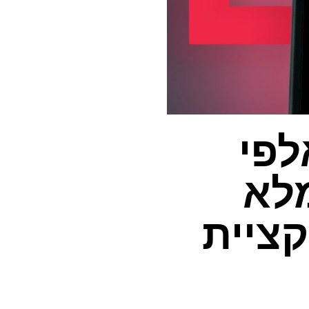
לפי
לא
ציית