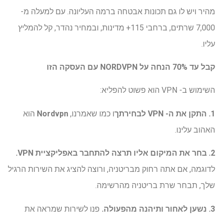
מהיר ויש לו גם תכונות אבטחה ברמה העליונה. עם למעלה מ-
7,000 שרתים, ברחבי 115+ מדינות, ובמחיר נהדר, קל להמליץ ​​
עליו.
קבל עד 70% הנחה על NORDVPN עם העסקה הזו
השימוש ב- VPN הוא פשוט להפליא:
1. התקן את ה- VPN לבחירתך
ו כמו שאמרנו,
Nordvpn
הוא
האהוב עלינו.
2. בחר את המיקום אליו תרצה להתחבר באפליקציית VPN.
לדוגמה, אם אתה רחוק מבריטניה, ורוצה להציג את השירות הרגיל
שלך, תבחר שרת בריטניה מהרשימה.
3. נשען לאחור ותיהנה מהפעולה.
פנו לשירות שמראה את