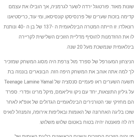
שונות מאוד. פורטוגל ירדה לשער לגרמניה, אך הובילו את עצמם
קדימה בזכות שערים של פרנסיסקו קונסיסאו, ומי עוד, כריסטיאנו
רונאלדו. זו הייתה המטרה הבינלאומית ה -137 של בן ה -40 ונותנת
לו את ההזדמנות להוסיף מדליית הזוכים השלישית לקריירה
בינלאומית שנמשכת מעל 20 שנה.
הניצחון המעורפל של ספרד מול צרפת היה מסוג המשחק שמזכיר
לך למה אתה אוהב את המשחק היפה הזה. הבונארים בוננזה בת
תשעה השערים ראו פעמיים סנסציה של Teenage Lamine Yamal
על גיליון התוצאות, יחד עם ניקו וויליאמס, מיקל מרינו ופדרי. ספרד
הם מחזיקי שני הטורנירים הבינלאומיים הגדולים של אופ"א לאחר
שזכו בליגה האחרונה של האומות ובאליפות אירופה, והמנהל לואיס
דה לה פואנטה יהיה בטוח באטום שלוש משלוש.
מי יהיה הזוכים החוזרים ונשנים הראשונים בליגת האומות של