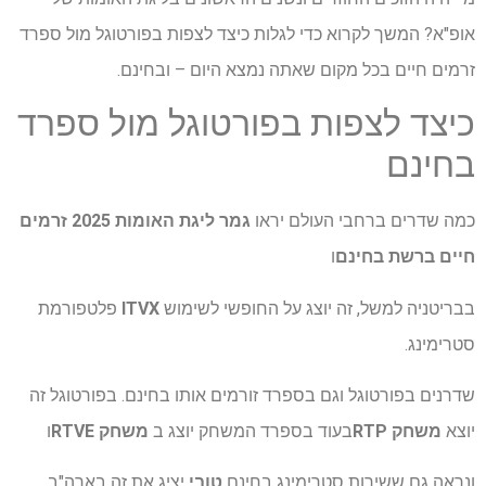
אופ"א? המשך לקרוא כדי לגלות כיצד לצפות בפורטוגל מול ספרד
זרמים חיים בכל מקום שאתה נמצא היום – ובחינם.
כיצד לצפות בפורטוגל מול ספרד
בחינם
כמה שדרים ברחבי העולם יראו
גמר ליגת האומות 2025 זרמים
חיים ברשת בחינם
ו
בבריטניה למשל, זה יוצג על החופשי לשימוש
ITVX
פלטפורמת
סטרימינג.
שדרנים בפורטוגל וגם בספרד זורמים אותו בחינם. בפורטוגל זה
יוצא
משחק RTP
בעוד בספרד המשחק יוצג ב
משחק RTVE
ו
ונראה גם ששירות סטרימינג בחינם
טובי
יציג את זה בארה"ב