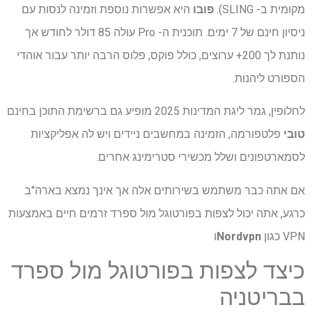
מקומית ב- SLING).
פובו
היא אפשרות נוספת וזמינה לנסות עם
ניסיון חינם של 7 ימים. תוכנית ה- Pro עולה 85 דולר לחודש אך
נותנת לך 200+ ערוצים, כולל פוקס, פלוס הרבה יותר עבור אוהדי
הספורט ליהנות.
לחלופין, גמר ליגת המדינות 2025 מופיע גם ברשימת התוכן בחינם
טובי
פלטפורמה, הזמינה במחשבים ניידים ויש לה אפליקציות
לסמארטפונים ושלל מכשירי סטרימינג אחרים.
אם אתה כבר משתמש בשירותים אלה אך אינך נמצא בארה"ב
כרגע, אתה יכול לצפות בפורטוגל מול ספרד זרמים חיים באמצעות
VPN כגון
Nordvpn
ו
כיצד לצפות בפורטוגל מול ספרד
בבריטניה