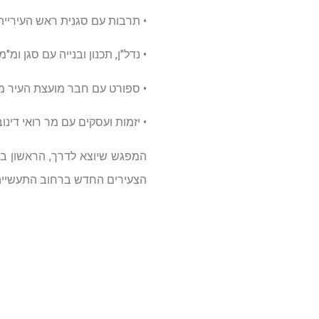
• תרבות עם סגנית ראש העירייה, 
• נדל"ן, תכנון ובנייה עם סגן ומ"
• ספורט עם חבר מועצת העיר מיכ
• יזמות ועסקים עם מר רואי דינ
המפגש שיוצא לדרך, הראשון בס
הצעירים החדש ברחוב התעשייה 11 אשר בנייתו תחל בחודשים הקרו