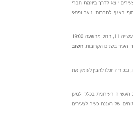
צעירים העירוני המיועד לתושבי רעננה בגילאי 18 – 35. פורום הצעירים יוצא לדרך ביוזמת חברי
תוף האגף לתרבות, נוער ופנאי
המפגש הראשון של פורום הצעירים העירוני יתקיים ביום ב', 15.9.14 במתחם הצעירים ברחוב התעשייה 11, החל מהשעה 19:00
רי העיר בשנים הקרובות.
חשוב
ובכיריה יוכלו להבין לעומק את
 העשייה העירונית בכלל ולמען
וחים של רעננה כעיר לצעירים