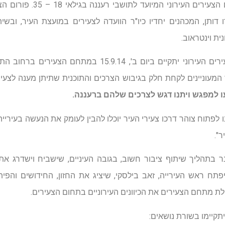
עיריית רעננה משיקה את פורום ה
 דותן, המכהנים יחדיו כיו"ר הוועדה לצעירים במועצת העיר, ובשי
ית וינטראוב.
ר המעוניינים לקחת חלק בגיבוש הצרכים והתוכנית שתיתן מענה לצעי
עו למפגש ויתנו דגש לצרכים שלהם ברעננה.
 לפתוח צוהר דרכו צעירי העיר יוכלו להבין לעומק את הנעשה בעירייה, 
".
ר בתהליך שיתוף ציבור חשוב, בגובה העיניים, שישביח וישדרג את
תח ראש העירייה, זאב בילסקי, שיציג את החזון, החידושים והפית
הלת מתחם הצעירים את הכיוונים העירוניים בתחום הצעירים.
תקיימו בשורת נושאים: