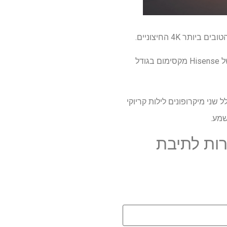
בגודל 300 אינץ ', ה- X1 מייצר תמונת ממותה גדולה יותר מרוב המתחרים. אפילו מקרן L9Q האחרון של Hisense מקסימום בגודל
כולל שני מיקרופונים לילות קריוקי
ות לתיבת