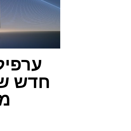
ערפיל
מק