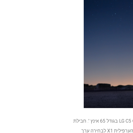
אז מה התפיסה? החל מ- 2,999 דולר, הערפילית X1 היא בסביבות 300 $ יקרה יותר מהטלוויזיה LG C5 OLED בגודל 65 אינץ '. חבילת
תוספות נוספת הכוללת את שני רמקולי הלוויין והמיקרופונים היא 999 דולר נוספים, מה שלא הופך את הערפילית X1 לבחירה ערך