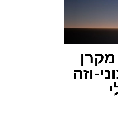
מקרן
 חיצוני-וזה
י