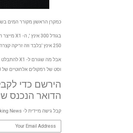
כמקרן הראשון מקורר המים בשוק, ה- X1 של Nebula הוא רעיון חדשני ש- Vies להיות אחד המקרנים הטובים ב
250 אינץ 'בלבד וזה זריקה קצרה במיוחד למערך הבידור הביתי המקורה שלך.
אבל מה שגור
וסט של רמקולים אלחוטיים של 80 וואט המדורגים עם שמונה שעות חיי סוללה כדי לשפר את ביצועי השמע.
הירשם כדי לקבל
הדואר הנכנס של
קבל גישה מיידית ל- Breaking News, הביקורות החמות ביותר, מבצעים מעולים וטיפים מועילים.