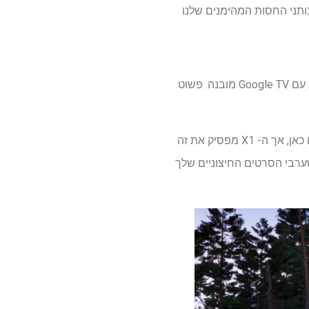
ותני החסות המהימנים שלנו
אם אתה לא רוצה להוציא נגן Blu-ray כדי להתחבר לאחד משני יציאות ה- HDMI הזמינות, המקרן מגיע עם Google TV מובנה. פשוט
שם רוב המקרנים נופלים ברמות רעש. ה- AWOL LTV-3500 ו- EPSON LS800 הם האשמים העיקריים כאן, אך ה- X1 מפסיק את זה
ת שזה מפיל את רעש המאוורר ל 26dB בלבד, ומבטיח שערבי הסרטים החיצוניים שלך