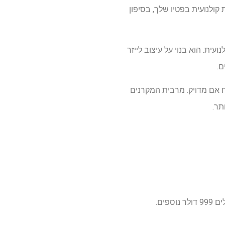
ולנועית בפטיו שלך, בסיפון
עה בדרגה קולנועית. הוא בנוי על עיצוב לייזר
ם.
עד 300 אינץ 'בגובה 3,500 ANSI Lumens, וזה ראוי לשבח אם מדויק. מרבית המקרנים