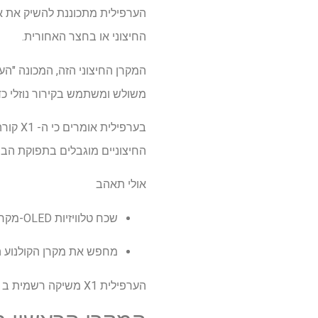
הערפילית מתכוננת להשיק את אחד
החיצוני או בחצר האחורית.
משולש ומשתמש בקירור נוזלי כד
החיצוניים מוגבלים בתפוקת הבהירות, א
אולי תאהב
שכח טלוויזיות OLED-מקרן הלייזר הזה מקרין תמונה בגודל 300 אינץ 'עם 5,000 לומן בהירות
מחפש את מקרן הקולנוע הבי
הערפילית X1 משיקה רשמית ב -21 במאי עם מחיר התחלתי של 2,999 דולר עם אביזרים נוספים העולים 999 דולר נוספים.