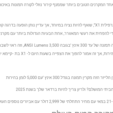
 המקרנים הטובים ביותר שממנף קירור נוזלי לקורה תמונות באיכות ק
המקרן החיצוני הזה, המכונה "הערפילית X1", שואף להיות נציח במיוחד, אך עדיין נותן הופ
י להפחית את רעשי המאוורר, אחת הבעיות הגדולות ביותר עם מקרני
בערפילית אומרים כי ה- X1 קורה תמונה של 
ך זה אמור להפוך את הצפייה בשעות היום ל- X1 בת -קיימא יותר.
תי המושלם? ולריון צריך להיות ברדאר שלך בשנת 2025