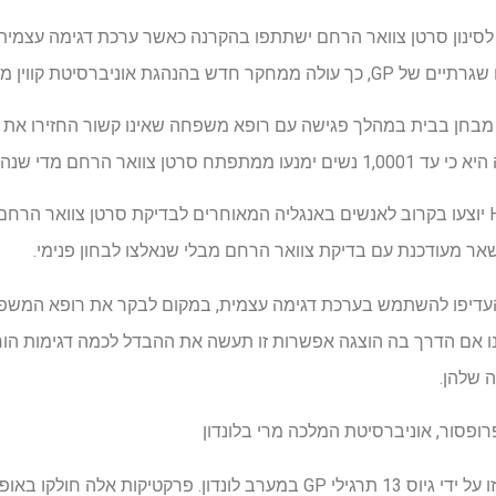
לסינון סרטן צוואר הרחם ישתתפו בהקרנה כאשר ערכת דגימה עצמית 
ן מרי בלונדון עם קינג קולג 'בלונדון.
בחן בבית במהלך פגישה עם רופא משפחה שאינו קשור החזירו את המ
ערכות בדיקות ביתיות עבור HPV יוצעו בקרוב לאנשים באנגליה המאוחרים לבדיקת סרטן צווא
ר מעודכנת עם בדיקת צוואר הרחם מבלי שנאלצו לבחון פנימי.
 העדיפו להשתמש בערכת דגימה עצמית, במקום לבקר את רופא המשפ
ו אם הדרך בה הוצגה אפשרות זו תעשה את ההבדל לכמה דגימות הוחז
 שלהן.
פרופסור, אוניברסיטת המלכה מרי בלונדון
המחקר התכוון לענות על שאלה זו על ידי גיוס 13 תרגילי GP במערב לונדון. 