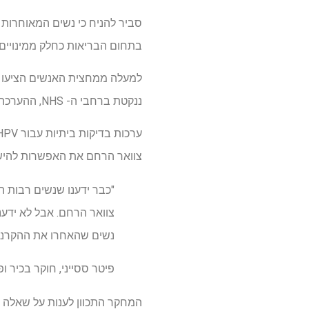
סביר להניח כי נשים המאוחרות 
בתחום הבריאות כחלק ממינויים שגרתיים של GP, כך עולה ממחקר חדש בהנהגת אוניברסיטת קווי
למעלה ממחצית האנשים הציעו מ
ננקטת ברחבי ה- NHS, ההערכה היא כי עד 1,0001 נשים ימנעו ממתפתח סרטן צוואר הרחם מדי שנה.
צוואר הרחם את האפשרות להישא
"כבר ידענו שנשים רבות
צוואר הרחם. אבל לא ידענ
נשים שהאחרו את ההקרנה
פיטר ססייני, חוקר בכיר ו