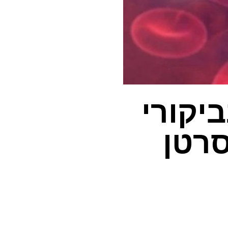
יקורי
סרטן