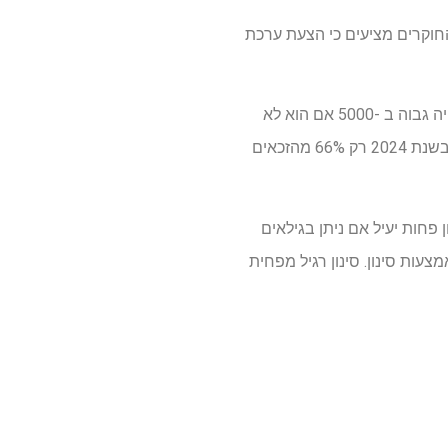
החוקרים מציעים כי הצעת ערכת
3300 נשים מאובחנות כחולות סרטן צוואר הרחם בכל שנה בבריטניה. ההערכה היא כי המספר הזה יהיה גבוה ב -5000 אם הוא לא
היה להקרנה צוואר הרחם. בעבר 80% מהנשים השתתפו בהקרנה צוואר הרחם, אך המספר הזה נפל. בשנת 2024 רק 66% מהזכאים
חם. אולם החיסון פחות יעיל אם ניתן בגילאים
עות סינון. סינון רגיל מפחית