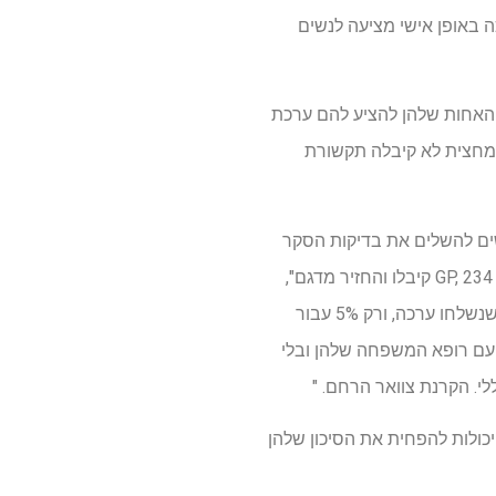
ה באופן אישי מציעה לנשים
האחות שלהן להציע להם ערכת
 חולקו אקראית. מחצית לא קיבלה תקשורת
שים להשלים את בדיקות הסקר
של סרטן צוואר הרחם שלהן: מתוך 449 נשים הציעו מבחינה אופורטוניסטית ערכה בפגישה של GP, 234 (52%) קיבלו והחזיר מדגם",
אישר פרופסור ססייני. "ספיגת הדגימה העצמית לאחר הצעת דואר הייתה נמוכה יותר: 12% מבין אלה שנשלחו ערכה, ורק 5% עבור
 עם רופא המשפחה שלהן ובלי
י. הקרנת צוואר הרחם. "
ונע ביותר מבין סרטן. נשים שנולדו לפני 1990 לא ייהנו מחיסון HPV. אך הן יכולות להפחית את הסיכון שלהן