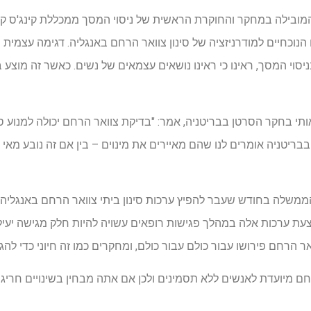
 המובילה במחקר והחוקרת הראשית של ניסוי המסך ממכללת קינג'ס קול
הנוכחיים למודרניזציה של סינון צוואר הרחם באנגליה. דגימה עצמית מ
וי המסך, ראינו כי ראינו נושאים עצמאים של נשים. כאשר זה מוצע בא
ותי בחקר הסרטן בבריטניה, אמר: "בדיקת צוואר הרחם יכולה למנוע ס
יטניה אומרים לנו שהם מאיירים את מינוים – בין אם זה נובע מאי נ
ממשלה בחודש שעבר להפיץ ערכות סינון ביתי צוואר הרחם באנגליה 
עת ערכות אלה במהלך פגישות רופאים עשויה להיות חלק מגישה יעיל
הרחם פירושו עבור כולם עבור כולם, ומחקרים כמו זה חיוני כדי להגיש 
רחם מיועדת לאנשים ללא תסמינים ולכן אם אתה מבחין בשינויים חריג